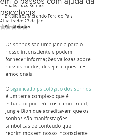
em 6 passos com ajuda da
Análise dos Sonhos
psicologia
Brasileiros Morando Fora do País
Atualizado:
23 de jan.
Psicoterapia
Avaliado com NaN de 5 estrelas.
Os sonhos são uma janela para o 
nosso inconsciente e podem 
fornecer informações valiosas sobre 
nossos medos, desejos e questões 
emocionais. 
O 
significado psicológico dos sonhos
é um tema complexo que é 
estudado por teóricos como Freud,  
Jung e Bion que acreditavam que os 
sonhos são manifestações 
simbólicas de conteúdo que 
reprimimos em nosso inconsciente 