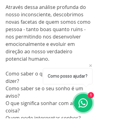
Através dessa análise profunda do 
nosso inconsciente, descobrimos 
novas facetas de quem somos como 
pessoa - tanto boas quanto ruins - 
nos permitindo nos desenvolver  
emocionalmente e evoluir em 
direção ao nosso verdadeiro 
potencial humano.
Como saber o que o sonho quer 
Como posso ajudar?
dizer?
Como saber se o seu sonho é um 
aviso?
1
O que significa sonhar com alguma 
coisa?
Quem pode interpretar sonhos?
Por que sonhamos com coisas ruins?
Porque sonhamos com pessoas que 