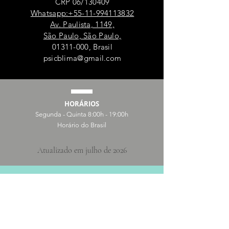
CRP 06/130409
Whatsapp:+55-11-994113832
Av. Paulista, 1149,
São Paulo, São Paulo,
01311-000
, Brasil
psicblima@gmail.com
HORÁRIOS
Segunda - Quinta 8:00h - 19:00h
Horário do Brasil
Atualizado em julho de 2026
Social
Instagram
LinkedIn