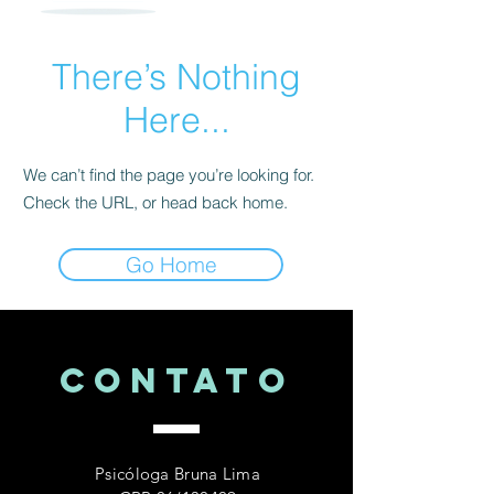
There’s Nothing
Here...
We can’t find the page you’re looking for.
Check the URL, or head back home.
Go Home
CONTATo
Psicóloga Bruna Lima