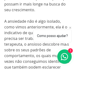
possam ir mais longe na busca do 
seu crescimento.
A ansiedade não é algo isolado, 
como vimos anteriormente, ela é o 
indicativo de que algo interno 
Como posso ajudar?
precisa ser trabalhado. Com um 
terapeuta, o ansioso descobre mais 
sobre os seus padrões de 
1
comportamento, os quais muitas 
vezes não conseguimos identificar e 
que também podem esclarecer 
muito sobre a ansiedade.
Terapia on-line para 
Ansiedade?
Hoje é super possível fazer terapia, 