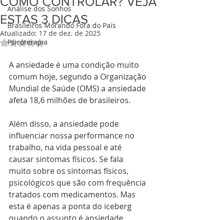
COMO CONTROLAR? VEJA
Análise dos Sonhos
ESTAS 3 DICAS
Brasileiros Morando Fora do País
Atualizado:
17 de dez. de 2025
Psicoterapia
Avaliado com NaN de 5 estrelas.
A ansiedade é uma condição muito 
comum hoje, segundo a Organização 
Mundial de Saúde (OMS) a ansiedade 
afeta 18,6 milhões de brasileiros. 
Além disso, a ansiedade pode 
influenciar nossa performance no 
trabalho, na vida pessoal e até 
causar sintomas físicos. Se fala 
muito sobre os sintomas físicos, 
psicológicos que são com frequência 
tratados com medicamentos. Mas 
esta é apenas a ponta do iceberg 
quando o assunto é ansiedade.