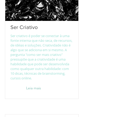
Ser Criativo
Ser criativo é poder se conectar à uma
fonte interna que não seca, de recursos,
de idéias e soluções. Criatividade não é
algo que se adiciona em si mesmo. A
pergunta "como ser mais criativo"
pressupõe que a criatividade é uma
habilidade que pode ser desenvolvida
como qualquer outra habilidade: com
10 dicas, técnicas de brainstorming,
cursos online.
Leia mais