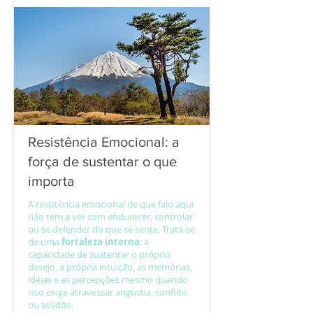
Resistência Emocional: a
força de sustentar o que
importa
A resistência emocional de que falo aqui
não tem a ver com endurecer, controlar
ou se defender do que se sente. Trata-se
de uma
fortaleza interna
: a
capacidade de sustentar o próprio
desejo, a própria intuição, as memórias,
idéias e as percepções mesmo quando
isso exige atravessar angústia, conflito
ou solidão.