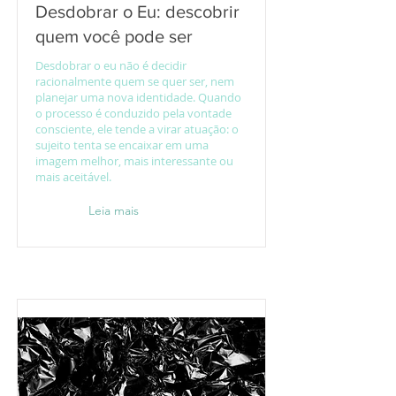
Desdobrar o Eu: descobrir
quem você pode ser
Desdobrar o eu não é decidir
racionalmente quem se quer ser, nem
planejar uma nova identidade. Quando
o processo é conduzido pela vontade
consciente, ele tende a virar atuação: o
sujeito tenta se encaixar em uma
imagem melhor, mais interessante ou
mais aceitável.
Leia mais