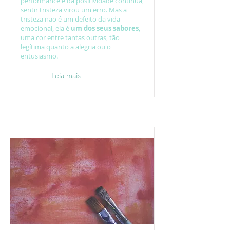
performance e da positividade contínua,
sentir tristeza virou um erro
. Mas a
tristeza não é um defeito da vida
emocional, ela é
um dos seus sabores
,
uma cor entre tantas outras, tão
legítima quanto a alegria ou o
entusiasmo.
Leia mais