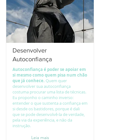
Desenvolver
Autoconfiança
Autoconfiança é poder se apoiar em
si mesmo como quem pisa num chão
que já conhece.
Quem quer
desenvolver sua autoconfiança
costuma procurar uma lista de técnicas.
Eu proponho o caminho inverso:
entender o que sustenta a confiança em
si desde os bastidores, porque é dali
que se pode desenvolvê-la de verdade,
pela via da experiência, e não da
instrução.
Leia mais