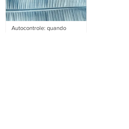
Autocontrole: quando
segurar tudo parece a
única saída
Muitas pessoas buscam autocontrole
porque sentem que algo nelas está
escapando: dificuldade de manter foco,
procrastinação, excesso de fala, de
emoção ou de expressão. A sensação é
a de estar saindo dos trilhos, e assim e o
autocontrole aparece como promessa
de eixo, contenção e maturidade, mas...
Leia mais