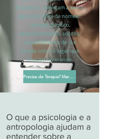
brasileiros começam a sentir
algo mais difícil de nomear:
cansaço psíquico,
desenraizamento, solidão,
estranhamento de si e
dúvida sobre o lugar que
ocupam no mundo.
Precisa de Terapia? Marque sua Sessão
O que a psicologia e a
antropologia ajudam a
entender sobre a