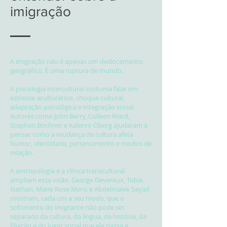
imigração
A imigração não é apenas um deslocamento
geográfico. É uma ruptura de mundo.
A psicologia intercultural costuma falar em
estresse aculturativo, choque cultural,
adaptação psicológica e integração social.
Autores como John Berry, Colleen Ward,
Stephen Bochner e Kalervo Oberg ajudaram a
pensar como a mudança de cultura afeta
humor, identidade, pertencimento e modos de
relação.
A antropologia e a clínica transcultural
ampliam essa visão. George Devereux, Tobie
Nathan, Marie Rose Moro e Abdelmalek Sayad
mostram, cada um a seu modo, que o
sofrimento do imigrante não pode ser
separado da cultura, da língua, da história, da
filiação e do lugar social que ele passa a