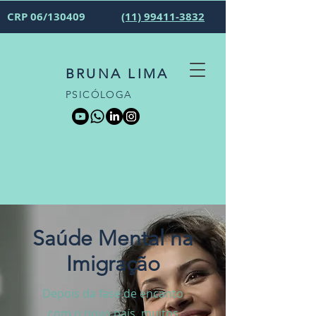
CRP 06/130409
(11) 99411-3832
BRUNA LIMA
PSICÓLOGA
Saúde Mental na
Imigração
Depois da fase de encanto
com o novo país, muitos