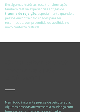
Em algumas histórias, essa transformação
também reativa experiências antigas de
trauma de rejeição
, especialmente quando a
pessoa encontra dificuldades para ser
reconhecida, compreendida ou acolhida no
novo contexto cultural.
Como saber se você
precisa de ajuda
profissional
Nem todo imigrante precisa de psicoterapia.
Algumas pessoas atravessam a mudança com
bons recursos internos, bons vínculos,