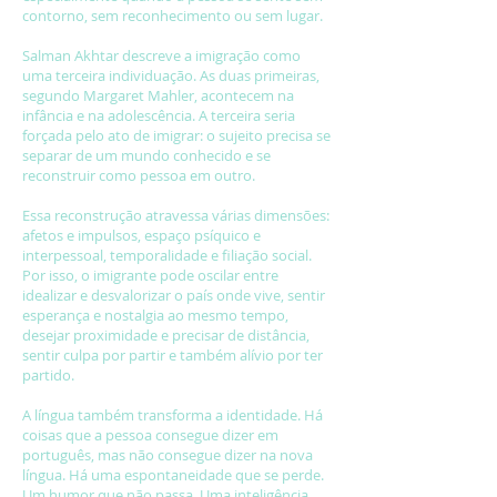
contorno, sem reconhecimento ou sem lugar.
Salman Akhtar descreve a imigração como
uma terceira individuação. As duas primeiras,
segundo Margaret Mahler, acontecem na
infância e na adolescência. A terceira seria
forçada pelo ato de imigrar: o sujeito precisa se
separar de um mundo conhecido e se
reconstruir como pessoa em outro.
Essa reconstrução atravessa várias dimensões:
afetos e impulsos, espaço psíquico e
interpessoal, temporalidade e filiação social.
Por isso, o imigrante pode oscilar entre
idealizar e desvalorizar o país onde vive, sentir
esperança e nostalgia ao mesmo tempo,
desejar proximidade e precisar de distância,
sentir culpa por partir e também alívio por ter
partido.
A língua também transforma a identidade. Há
coisas que a pessoa consegue dizer em
português, mas não consegue dizer na nova
língua. Há uma espontaneidade que se perde.
Um humor que não passa. Uma inteligência