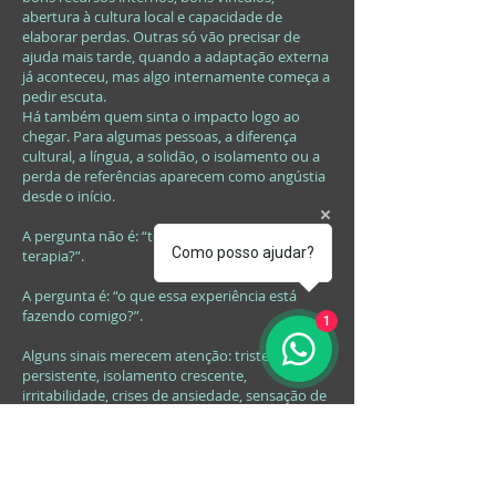
abertura à cultura local e capacidade de
elaborar perdas. Outras só vão precisar de
ajuda mais tarde, quando a adaptação externa
já aconteceu, mas algo internamente começa a
pedir escuta.
Há também quem sinta o impacto logo ao
chegar. Para algumas pessoas, a diferença
cultural, a língua, a solidão, o isolamento ou a
perda de referências aparecem como angústia
desde o início.
A pergunta não é: “todo expatriado precisa de
Como posso ajudar?
terapia?”.
A pergunta é: “o que essa experiência está
fazendo comigo?”.
1
Alguns sinais merecem atenção: tristeza
persistente, isolamento crescente,
irritabilidade, crises de ansiedade, sensação de
vazio,
dificuldade de criar vínculos
,
hipervigilância
, perda de sentido, nostalgia
paralisante, insônia, sintomas corporais sem
explicação suficiente, uso excessivo de álcool
ou outras formas de anestesia emocional.