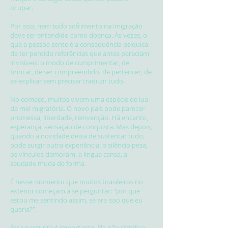
ocupar.
Por isso, nem todo sofrimento na imigração
deve ser entendido como doença. Às vezes, o
que a pessoa sente é a consequência psíquica
de ter perdido referências que antes pareciam
invisíveis: o modo de cumprimentar, de
brincar, de ser compreendido, de pertencer, de
se explicar sem precisar traduzir tudo.
No começo, muitos vivem uma espécie de lua
de mel migratória. O novo país pode parecer
promessa, liberdade, reinvenção. Há encanto,
esperança, sensação de conquista. Mas depois,
quando a novidade deixa de sustentar tudo,
pode surgir outra experiência: o silêncio pesa,
os vínculos demoram, a língua cansa, a
saudade muda de forma.
É nesse momento que muitos brasileiros no
exterior começam a se perguntar: “por que
estou me sentindo assim, se era isso que eu
queria?”.
Essa pergunta é importante. Ela não significa