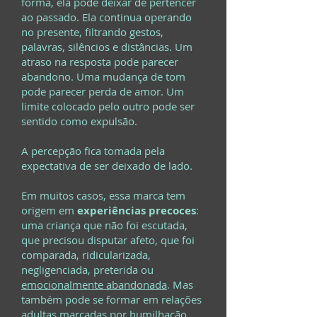
forma, ela pode deixar de pertencer
ao passado. Ela continua operando
no presente, filtrando gestos,
palavras, silêncios e distâncias. Um
atraso na resposta pode parecer
abandono. Uma mudança de tom
pode parecer perda de amor. Um
limite colocado pelo outro pode ser
sentido como expulsão.
A percepção fica tomada pela
expectativa de ser deixado de lado.
Em muitos casos, essa marca tem
origem em
experiências precoces
:
uma criança que não foi escutada,
que precisou disputar afeto, que foi
comparada, ridicularizada,
negligenciada, preterida ou
emocionalmente abandonada
. Mas
também pode se formar em relações
adultas marcadas por humilhação,