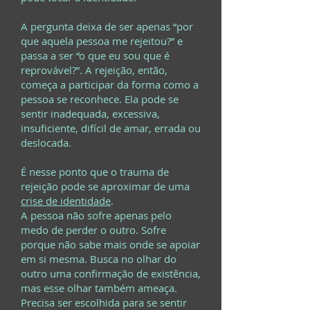
A pergunta deixa de ser apenas “por
que aquela pessoa me rejeitou?” e
passa a ser “o que eu sou que é
reprovável?”. A rejeição, então,
começa a participar da forma como a
pessoa se reconhece. Ela pode se
sentir inadequada, excessiva,
insuficiente, difícil de amar, errada ou
deslocada.
É nesse ponto que o trauma de
rejeição pode se aproximar de uma
crise de identidade
.
A pessoa não sofre apenas pelo
medo de perder o outro. Sofre
porque não sabe mais onde se apoiar
em si mesma. Busca no olhar do
outro uma confirmação de existência,
mas esse olhar também ameaça.
Precisa ser escolhida para se sentir