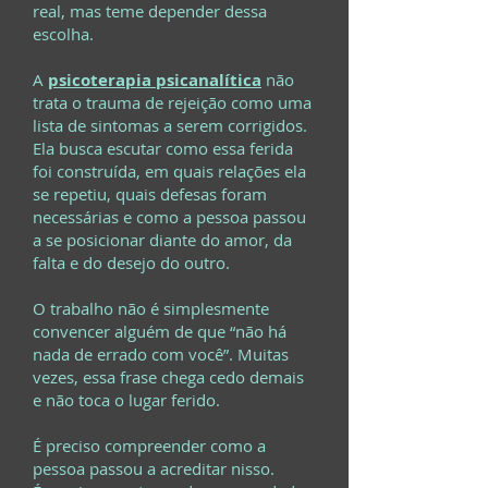
real, mas teme depender dessa
escolha.
A
psicoterapia psicanalítica
não
trata o trauma de rejeição como uma
lista de sintomas a serem corrigidos.
Ela busca escutar como essa ferida
foi construída, em quais relações ela
se repetiu, quais defesas foram
necessárias e como a pessoa passou
a se posicionar diante do amor, da
falta e do desejo do outro.
O trabalho não é simplesmente
convencer alguém de que “não há
nada de errado com você”. Muitas
vezes, essa frase chega cedo demais
e não toca o lugar ferido.
É preciso compreender como a
pessoa passou a acreditar nisso.