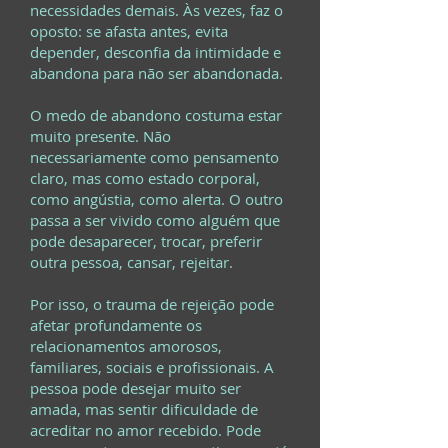
necessidades demais. Às vezes, faz o
oposto: se afasta antes, evita
depender, desconfia da intimidade e
abandona para não ser abandonada.
O medo de abandono costuma estar
muito presente. Não
necessariamente como pensamento
claro, mas como estado corporal,
como angústia, como alerta. O outro
passa a ser vivido como alguém que
pode desaparecer, trocar, preferir
outra pessoa, cansar, rejeitar.
Por isso, o trauma de rejeição pode
afetar profundamente os
relacionamentos amorosos,
familiares, sociais e profissionais. A
pessoa pode desejar muito ser
amada, mas sentir dificuldade de
acreditar no amor recebido. Pode