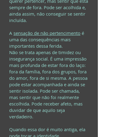
querer pertencer, mas sentir que está
sempre de fora. Pode ser acolhida e,
ainda assim, não conseguir se sentir
incluída.
A
sensação de não pertencimento
é
uma das consequências mais
importantes dessa ferida.
Não se trata apenas de timidez ou
insegurança social. É uma impressão
mais profunda de estar fora do laço:
fora da família, fora dos grupos, fora
do amor, fora de si mesma. A pessoa
pode estar acompanhada e ainda se
sentir isolada. Pode ser chamada,
mas sentir que não foi realmente
escolhida. Pode receber afeto, mas
duvidar de que aquilo seja
verdadeiro.
Quando essa dor é muito antiga, ela
pode tocar a identidade.