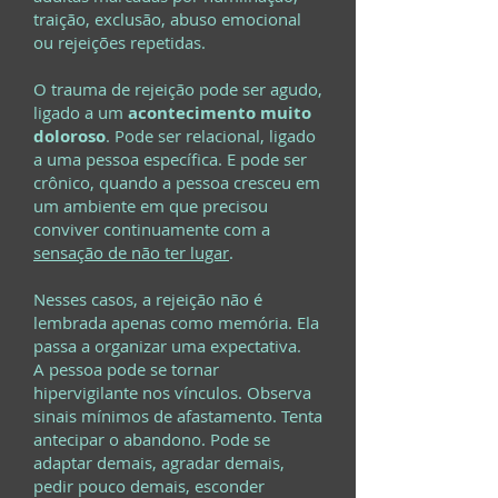
traição, exclusão, abuso emocional
ou rejeições repetidas.
O trauma de rejeição pode ser agudo,
ligado a um
acontecimento muito
doloroso
. Pode ser relacional, ligado
a uma pessoa específica. E pode ser
crônico, quando a pessoa cresceu em
um ambiente em que precisou
conviver continuamente com a
sensação de não ter lugar
.
Nesses casos, a rejeição não é
lembrada apenas como memória. Ela
passa a organizar uma expectativa.
A pessoa pode se tornar
hipervigilante nos vínculos. Observa
sinais mínimos de afastamento. Tenta
antecipar o abandono. Pode se
adaptar demais, agradar demais,
pedir pouco demais, esconder