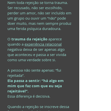
Nem toda rejeição se torna trauma.
Ser recusado, não ser escolhido,
perder um amor, não ser incluído em
um grupo ou ouvir um “não” pode
doer muito, mas nem sempre produz
uma ferida psíquica duradoura.
O
trauma da rejeição
aparece
quando a
experiência relacional
negativa deixa de ser apenas algo
que aconteceu e passa a ser vivida
como uma verdade sobre si.
A pessoa não sente apenas: “fui
rejeitada”.
Ela passa a sentir: “há algo em
mim que faz com que eu seja
rejeitável”.
Essa diferença é decisiva.
Quando a rejeição se inscreve dessa