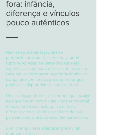
fora: infância,
diferença e vínculos
pouco autênticos
Nem sempre a sensação de não
pertencimento começa com uma grande
ruptura. Às vezes, ela nasce de pequenas
experiências repetidas: não se sentir visto em
casa, não se reconhecer na própria família, ser
comparado com outras pessoas, sentir que
precisa se adaptar demais para ser aceito.
Uma criança pode crescer sentindo que há algo
nela que não encontra lugar. Pode ser sensível
demais, intensa demais, quieta demais,
diferente demais. Pode aprender cedo que,
para ser amada, precisa esconder partes de si.
Com o tempo, essa adaptação pode virar
modo de existir.