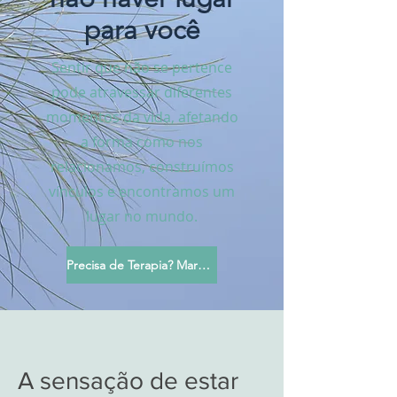
para você
Sentir que não se pertence
pode atravessar diferentes
momentos da vida, afetando
a forma como nos
relacionamos, construímos
vínculos e encontramos um
lugar no mundo.
Precisa de Terapia? Marque sua Sessão
A sensação de estar