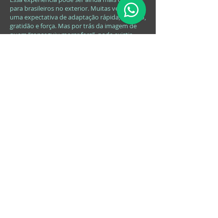
para brasileiros no exterior. Muitas vezes, há
uma expectativa de adaptação rápida, sucesso,
gratidão e força. Mas por trás da imagem de
quem “conseguiu morar fora”, pode existir
solidão, saudade, cansaço emocional e a
sensação íntima de não ter um lugar onde
descansar psiquicamente
.
A imigração não cria necessariamente a
sensação de não pertencimento. Mas pode
revelar feridas antigas. Pode atualizar
experiências infantis de exclusão. Pode
intensificar a dificuldade de criar vínculos.
Pode abrir uma crise de identidade que já
existia, mas estava menos visível.
A
psicoterapia psicanalítica
oferece um espaço
para escutar essa experiência sem reduzi-la a
falta de adaptação. Nem tudo se resolve com
“fazer amigos”, “aprender melhor a língua” ou
“se integrar mais”. Às vezes, a questão é mais
profunda: trata-se de compreender que lugar
foi possível ocupar na vida até aqui — e que
novos modos de pertencimento podem ser