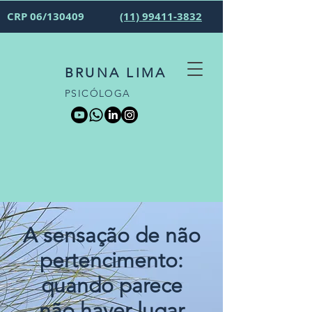
CRP 06/130409
(11) 99411-3832
BRUNA LIMA
PSICÓLOGA
A sensação de não
pertencimento:
quando parece
não haver lugar