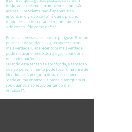
É por isso que algumas pessoas se sentem
deslocadas mesmo em ambientes onde são
aceitas. O problema não é apenas “não
encontrar o grupo certo”. É que o próprio
modo de se apresentar ao mundo pode ter
sido construído como defesa.
Pertencer, nesse caso, parece perigoso. Porque
pertencer de verdade exigiria aparecer com
mais verdade. E aparecer com mais verdade
pode reativar o
medo de rejeição
, abandono
ou inadequação.
Quando essa tensão se aprofunda, a sensação
de não pertencimento pode tocar uma crise de
identidade. A pergunta deixa de ser apenas
“onde eu me encaixo?” e passa a ser “quem eu
sou quando não estou tentando me
encaixar?”.
Sensação de não
pertencimento na