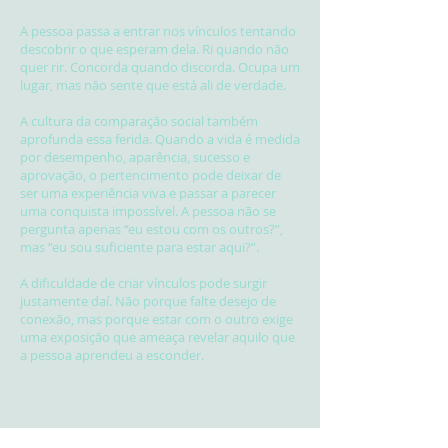
A pessoa passa a entrar nos vínculos tentando
descobrir o que esperam dela. Ri quando não
quer rir. Concorda quando discorda. Ocupa um
lugar, mas não sente que está ali de verdade.
A cultura da comparação social também
aprofunda essa ferida. Quando a vida é medida
por desempenho, aparência, sucesso e
aprovação, o pertencimento pode deixar de
ser uma experiência viva e passar a parecer
uma conquista impossível. A pessoa não se
pergunta apenas “eu estou com os outros?”,
mas “eu sou suficiente para estar aqui?”.
A dificuldade de criar vínculos pode surgir
justamente daí. Não porque falte desejo de
conexão, mas porque estar com o outro exige
uma exposição que ameaça revelar aquilo que
a pessoa aprendeu a esconder.