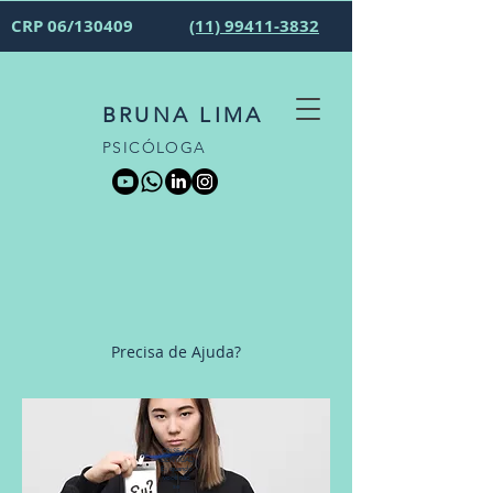
CRP 06/130409
(11) 99411-3832
BRUNA LIMA
PSICÓLOGA
Precisa de Ajuda?
CRISE DE
IDENTIDAD
E: quando
você não
se