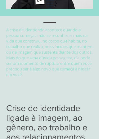
reconhece
mais na
própria
vida
A crise de identidade acontece quando a
pessoa começa a não se reconhecer mais na
vida que construiu, no corpo que habita, no
trabalho que realiza, nos vínculos que mantém
ou na imagem que sustenta diante dos outros.
Mais do que uma dúvida passageira, ela pode
ser um momento de ruptura entre quem você
precisou ser e algo novo que começa a nascer
em você.
Crise de identidade
ligada à imagem, ao
gênero, ao trabalho e
aos relacionamentos