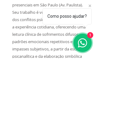
presenciais em São Paulo (Av. Paulista).
Seu trabalho é voltado à compreensão
Como posso ajudar?
dos conflitos psíquicos que atravessam
a experiência cotidiana, oferecendo uma
leitura clínica de sofrimentos difusos,
1
padrões emocionais repetitivos e
impasses subjetivos, a partir da escuta
psicanalítica e da elaboração simbólica
no processo terapêutico.
Referências Bibliográficas
BOLLAS, C. The Shadow of the Object:
Psychoanalysis of the Unthought Known.
London: Free Association Books, 1987.
WINNICOTT, D. W. O verdadeiro e o falso
self. In: O ambiente e os processos de
maturação. Porto Alegre: Artmed, 1983.
KLEIN, M. Inveja e gratidão. Rio de Janeiro:
Imago, 1991.
FERENCZI, S. Confusão de línguas entre os
adultos e a criança. In: Psicanálise IV. São
Paulo: Martins Fontes, 1992.
BION, W. R. Aprender com a experiência.