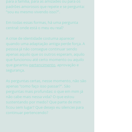
para a família, para as amizades ou para os
padrões amorosos que repete e se pergunta:
“sou eu mesmo vivendo isso?”.
Em todas essas formas, há uma pergunta
central: onde está o meu eu real?
A crise de identidade costuma aparecer
quando uma adaptação antiga perde força. A
pessoa já não consegue continuar sendo
apenas aquilo que os outros esperam, aquilo
que funcionou até certo momento ou aquilo
que garantiu
pertencimento
, aprovação e
segurança.
As perguntas certas, nesse momento, não são
apenas “como faço isso passar?”. São
perguntas mais profundas: o que em mim já
não cabe mais nessa vida? O que estou
sustentando por medo? Que parte de mim
ficou sem lugar? Que desejo eu silenciei para
continuar pertencendo?