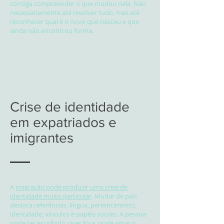
consiga compreender o que mudou nela. Não
necessariamente até resolver tudo, mas até
reconhecer qual é o novo que nasceu e que
ainda não encontrou forma.
Crise de identidade
em expatriados e
imigrantes
A
imigração pode produzir uma crise de
identidade muito particular
. Mudar de país
desloca referências, língua, pertencimento,
identidade, vínculos e papéis sociais. A pessoa
pode ter escolhido viver fora, pode amar o