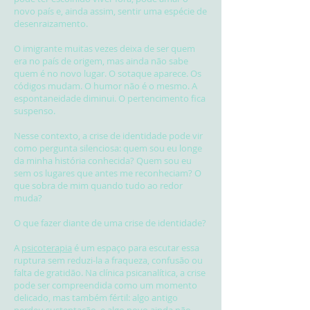
novo país e, ainda assim, sentir uma espécie de
desenraizamento.
O imigrante muitas vezes deixa de ser quem
era no país de origem, mas ainda não sabe
quem é no novo lugar. O sotaque aparece. Os
códigos mudam. O humor não é o mesmo. A
espontaneidade diminui. O pertencimento fica
suspenso.
Nesse contexto, a crise de identidade pode vir
como pergunta silenciosa: quem sou eu longe
da minha história conhecida? Quem sou eu
sem os lugares que antes me reconheciam? O
que sobra de mim quando tudo ao redor
muda?
O que fazer diante de uma crise de identidade?
A
psicoterapia
é um espaço para escutar essa
ruptura sem reduzi-la a fraqueza, confusão ou
falta de gratidão. Na clínica psicanalítica, a crise
pode ser compreendida como um momento
delicado, mas também fértil: algo antigo