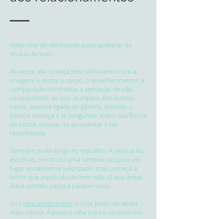
Uma crise de identidade pode aparecer de
muitas formas.
Às vezes, ela começa pelo sofrimento com a
imagem: o rosto, o corpo, o envelhecimento, a
comparação constante, a sensação de não
corresponder ao que se espera. Em outros
casos, aparece ligada ao gênero, quando a
pessoa começa a se perguntar sobre sua forma
de existir, desejar, se apresentar e ser
reconhecida.
Também pode surgir no trabalho. A pessoa fez
escolhas, construiu uma carreira, ocupou um
lugar socialmente valorizado, mas começa a
sentir que aquilo já não tem vida. O que antes
dava sentido passa a parecer vazio.
Nos
relacionamentos
, a crise pode ser ainda
mais íntima. A pessoa olha para o casamento,