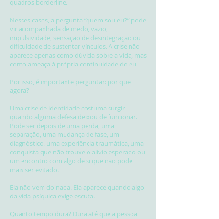
quadros borderline.
Nesses casos, a pergunta “quem sou eu?” pode
vir acompanhada de medo, vazio,
impulsividade, sensação de desintegração ou
dificuldade de sustentar vínculos. A crise não
aparece apenas como dúvida sobre a vida, mas
como ameaça à própria continuidade do eu.
Por isso, é importante perguntar: por que
agora?
Uma crise de identidade costuma surgir
quando alguma defesa deixou de funcionar.
Pode ser depois de uma perda, uma
separação, uma mudança de fase, um
diagnóstico, uma experiência traumática, uma
conquista que não trouxe o alívio esperado ou
um encontro com algo de si que não pode
mais ser evitado.
Ela não vem do nada. Ela aparece quando algo
da vida psíquica exige escuta.
Quanto tempo dura? Dura até que a pessoa