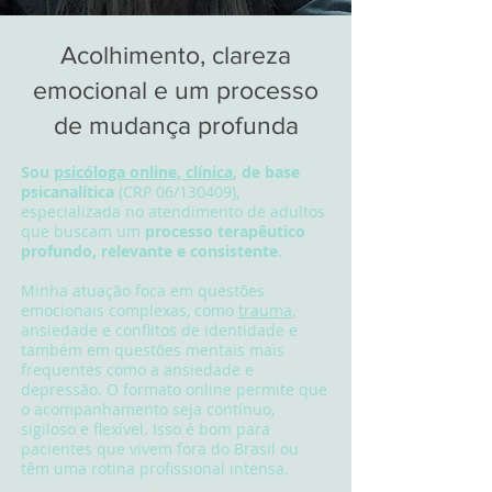
Acolhimento, clareza
emocional e um processo
de mudança profunda
Sou
psicóloga online, clínica
, de base
psicanalítica
(CRP 06/130409),
especializada no atendimento de adultos
que buscam um
processo terapêutico
profundo, relevante e consistente
.
Minha atuação foca em questões
emocionais complexas, como
trauma
,
ansiedade e conflitos de identidade e
também em questões mentais mais
frequentes como a ansiedade e
depressão. O formato online permite que
o acompanhamento seja contínuo,
sigiloso e flexível. Isso é bom para
pacientes que vivem fora do Brasil ou
têm uma rotina profissional intensa.