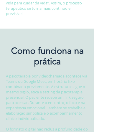
vida para cuidar da vida”. Assim, o processo
terapêutico se torna mais contínuo e
previsível.
Como funciona na
prática
A psicoterapia por videochamada acontece via
Teams ou Google Meet, em horário fixo
combinado previamente. A estrutura segue o
mesmo sigilo, ética e setting da psicoterapia
presencial. O paciente recebe um link seguro
para acessar. Durante o encontro, o foco é na
experiência emocional. Também se trabalha a
elaboração simbólica e o acompanhamento
clínico individualizado.
O formato digital não reduz a profundidade do