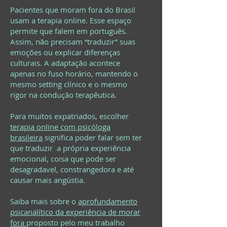
Pacientes que moram fora do Brasil
usam a terapia online. Esse espaço
permite que falem em português.
Assim, não precisam “traduzir” suas
emoções ou explicar diferenças
culturais. A adaptação acontece
apenas no fuso horário, mantendo o
mesmo setting clínico e o mesmo
rigor na condução terapêutica.
Para muitos expatriados, escolher
terapia online com psicóloga
brasileira
significa poder falar sem ter
que traduzir a própria experiência
emocional, coisa que pode ser
desagradavel, constrangedora e até
causar mais angústia.
Saiba mais sobre o
aprofundamento
psicanalítico da experiência de morar
fora
proposto pelo meu trabalho