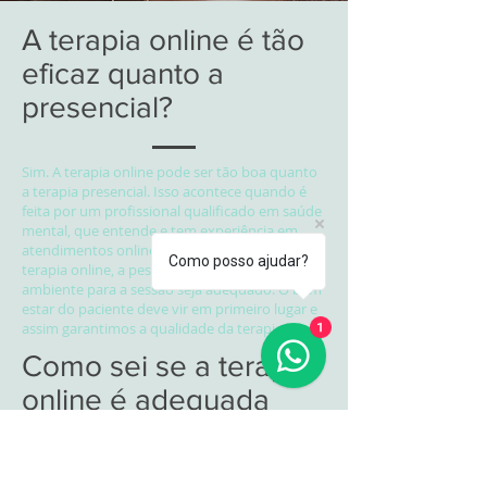
A terapia online é tão
eficaz quanto a
presencial?
Sim. A terapia online pode ser tão boa quanto
a terapia presencial. Isso acontece quando é
feita por um profissional qualificado em saúde
mental, que entende e tem experiência em
atendimentos online. Além disso, ao escolher a
Como posso ajudar?
terapia online, a pessoa deve garantir que o
ambiente para a sessão seja adequado. O bem
estar do paciente deve vir em primeiro lugar e
assim garantimos a qualidade da terapia.
1
Como sei se a terapia
online é adequada
para mim?