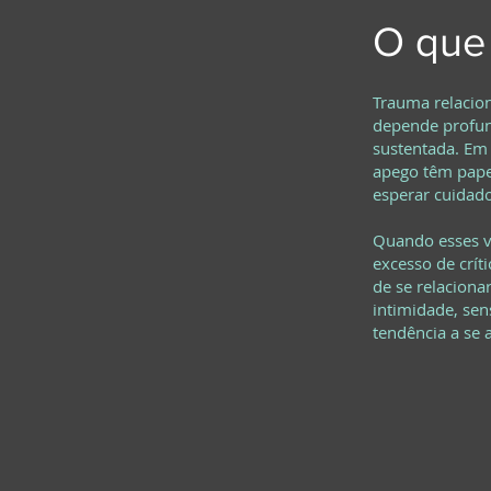
O que 
Trauma relacion
depende profun
sustentada. Em
apego têm papel
esperar cuidado
Quando esses ví
excesso de crít
de se relaciona
intimidade, sen
tendência a se 