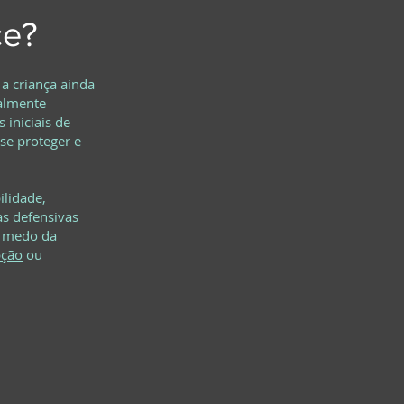
ce?
a criança ainda
almente
iniciais de
se proteger e
ilidade,
as defensivas
r, medo da
pção
ou