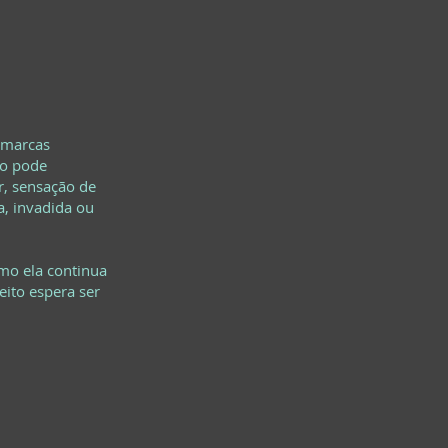
m marcas
to pode
r, sensação de
a, invadida ou
mo ela continua
eito espera ser