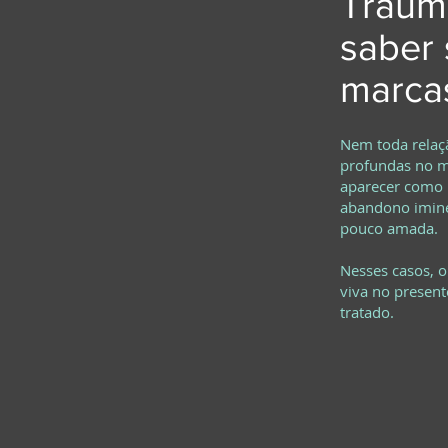
Traum
saber 
marca
Nem toda relaçã
profundas no m
aparecer como m
abandono imine
pouco amada.
Nesses casos, 
viva no present
tratado.