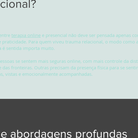
cional?
 entre
terapia online
e presencial
não deve ser pensada apenas c
 praticidade. Para quem viveu trauma relacional, o modo como a
a é sentida importa muito.
ssoas se sentem mais seguras online, com mais controle da dist
 das fronteiras. Outras precisam da presença física para se sent
as, vistas e emocionalmente acompanhadas.
ue abordagens profundas