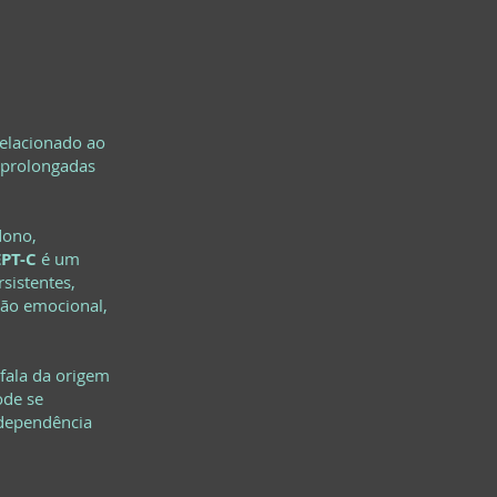
relacionado ao
, prolongadas
dono,
EPT-C
é um
sistentes,
ção emocional,
 fala da origem
ode se
 dependência