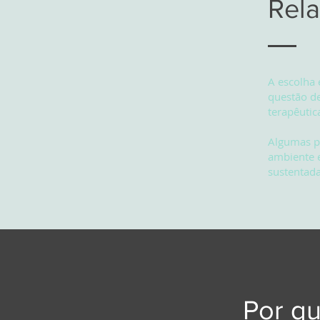
Rela
A escolha
questão de
terapêutic
Algumas pe
ambiente e
sustentad
Por q