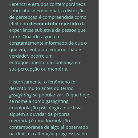
Ferenczi e estudos contemporâneos
sobre abuso emocional, a distorção
de percepção é compreendida como
efeito do
desmentido repetido
da
experiência subjetiva da pessoa que
sofre. Quando alguém é
constantemente informado de que o
que viu, sentiu ou lembrou “não é
verdade”, ocorre um
enfraquecimento da confiança em
sua percepção ou memória.
Historicamente, o fenômeno foi
descrito muito antes do termo
gaslighting
se popularizar. O que hoje
se nomeia como gaslighting
(manipulação psicológica que leva
alguém a duvidar da própria
memória) é uma formulação
contemporânea de algo já observado
na clínica: a alteração progressiva da