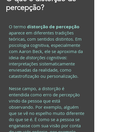
percepção?
O termo
distorção de percepção
aparece em diferentes tradições
teóricas, com sentidos distintos. Em
psicologia cognitiva, especialmente
com Aaron Beck, ele se aproxima da
ideia de
distorções cognitivas
:
interpretações sistematicamente
enviesadas da realidade, como
catastrofização ou personalização.
Nesse campo, a distorção é
entendida como erro de percepção
vindo da pessoa que está
observando. Por exemplo, alguém
que se vê no espelho muito diferente
do que se é. É como se a pessoa se
enganasse com sua visão por conta
de um viés próprio, por exemplo