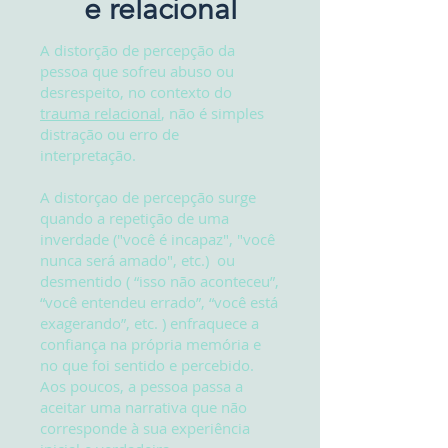
e relacional
A distorção de percepção da
pessoa que sofreu abuso ou
desrespeito, no contexto do
trauma relacional
, não é simples
distração ou erro de
interpretação.
A distorçao de percepção surge
quando a repetição de uma
inverdade ("você é incapaz", "você
nunca será amado", etc.) ou
desmentido ( “isso não aconteceu”,
“você entendeu errado”, “você está
exagerando”, etc. ) enfraquece a
confiança na própria memória e
no que foi sentido e percebido.
Aos poucos, a pessoa passa a
aceitar uma narrativa que não
corresponde à sua experiência