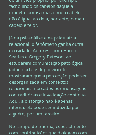
"acho lindo os cabelos daquela
modelo famosa mas o meu cabelo
não é igual ao dela, portanto, o meu
cabelo é feio".
Já na psicanálise e na psiquiatria
relacional, o fenômeno ganha outra
densidade. Autores como Harold
Searles e Gregory Bateson, ao
estudarem comunicação patológica
(adoentada) e duplo vínculo,
mostraram que a percepção pode ser
desorganizada em contextos
relacionais marcados por mensagens
contraditórias e invalidação contínua.
Aqui, a distorção não é apenas
interna, ela pode ser induzida por
alguém, por um terceiro.
No campo do trauma, especialmente
com contribuições que dialogam com