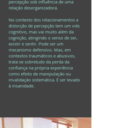
percepção sob influência de uma
relação desorganizadora.
No contexto dos relacionamentos a
distorção de percepção tem um viés
cognitivo, mas vai muito além da
cognição, atingindo o senso de ser,
existir e sentir. Pode ser um
mecanismo defensivo. Mas, em
contextos traumáticos e abusivos,
trata-se sobretudo da perda da
confiança na própria experiência
como efeito de manipulação ou
invalidação sistemática. É ser levado
à insanidade.