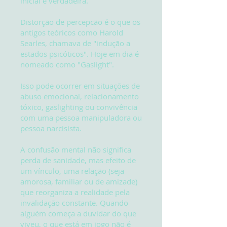
inicial e verdadeira.
Distorção de percepcão é o que os
antigos teóricos como Harold
Searles, chamava de "indução a
estados psicóticos". Hoje em dia é
nomeado como "Gaslight".
Isso pode ocorrer em situações de
abuso emocional, relacionamento
tóxico, gaslighting ou convivência
com uma pessoa manipuladora ou
pessoa narcisista
.
A confusão mental não significa
perda de sanidade, mas efeito de
um vínculo, uma relação (seja
amorosa, familiar ou de amizade)
que reorganiza a realidade pela
invalidação constante. Quando
alguém começa a duvidar do que
viveu, o que está em jogo não é