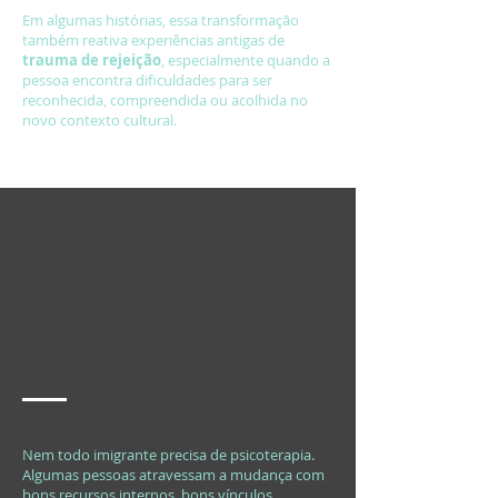
Em algumas histórias, essa transformação
também reativa experiências antigas de
trauma de rejeição
, especialmente quando a
pessoa encontra dificuldades para ser
reconhecida, compreendida ou acolhida no
novo contexto cultural.
Como saber se você
precisa de ajuda
profissional
Nem todo imigrante precisa de psicoterapia.
Algumas pessoas atravessam a mudança com
bons recursos internos, bons vínculos,