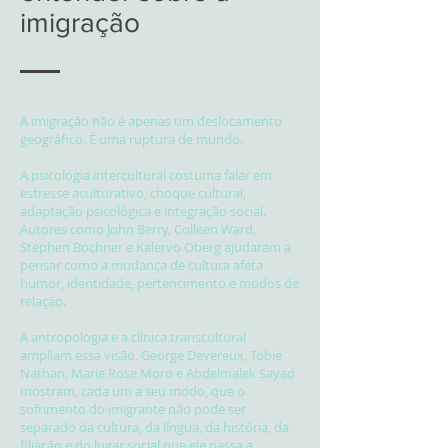
imigração
A imigração não é apenas um deslocamento
geográfico. É uma ruptura de mundo.
A psicologia intercultural costuma falar em
estresse aculturativo, choque cultural,
adaptação psicológica e integração social.
Autores como John Berry, Colleen Ward,
Stephen Bochner e Kalervo Oberg ajudaram a
pensar como a mudança de cultura afeta
humor, identidade, pertencimento e modos de
relação.
A antropologia e a clínica transcultural
ampliam essa visão. George Devereux, Tobie
Nathan, Marie Rose Moro e Abdelmalek Sayad
mostram, cada um a seu modo, que o
sofrimento do imigrante não pode ser
separado da cultura, da língua, da história, da
filiação e do lugar social que ele passa a