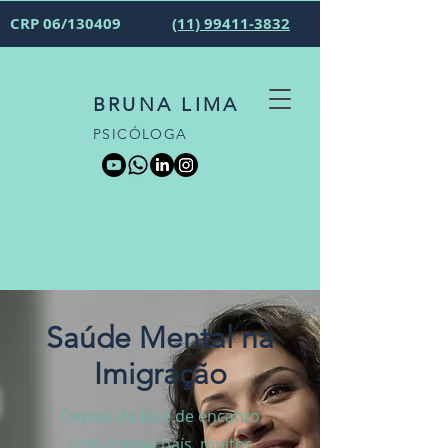
CRP 06/130409
(11) 99411-3832
BRUNA LIMA
PSICÓLOGA
Saúde Mental na
Imigração
Depois da fase de encanto
com o novo país, muitos