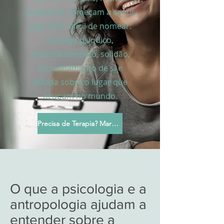
brasileiros começam a sentir
algo mais difícil de nomear:
cansaço psíquico,
desenraizamento, solidão,
estranhamento de si e
dúvida sobre o lugar que
ocupam no mundo.
Precisa de Terapia? Marque sua Sessão
O que a psicologia e a
antropologia ajudam a
entender sobre a