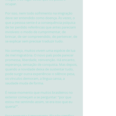
ocupar.
Por isso, nem todo sofrimento na imigração
deve ser entendido como doença. Às vezes, o
que a pessoa sente é a consequência psíquica
de ter perdido referências que antes pareciam
invisíveis: o modo de cumprimentar, de
brincar, de ser compreendido, de pertencer, de
se explicar sem precisar traduzir tudo.
No começo, muitos vivem uma espécie de lua
de mel migratória. O novo país pode parecer
promessa, liberdade, reinvenção. Há encanto,
esperança, sensação de conquista. Mas depois,
quando a novidade deixa de sustentar tudo,
pode surgir outra experiência: o silêncio pesa,
os vínculos demoram, a língua cansa, a
saudade muda de forma.
É nesse momento que muitos brasileiros no
exterior começam a se perguntar: “por que
estou me sentindo assim, se era isso que eu
queria?”.
Essa pergunta é importante. Ela não significa