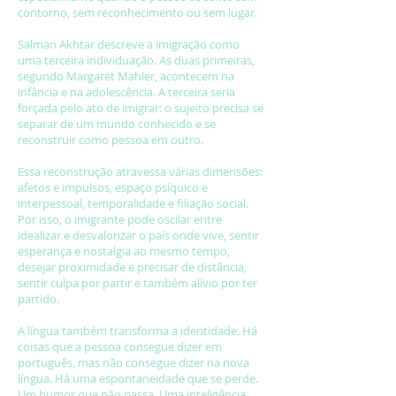
contorno, sem reconhecimento ou sem lugar.
Salman Akhtar descreve a imigração como
uma terceira individuação. As duas primeiras,
segundo Margaret Mahler, acontecem na
infância e na adolescência. A terceira seria
forçada pelo ato de imigrar: o sujeito precisa se
separar de um mundo conhecido e se
reconstruir como pessoa em outro.
Essa reconstrução atravessa várias dimensões:
afetos e impulsos, espaço psíquico e
interpessoal, temporalidade e filiação social.
Por isso, o imigrante pode oscilar entre
idealizar e desvalorizar o país onde vive, sentir
esperança e nostalgia ao mesmo tempo,
desejar proximidade e precisar de distância,
sentir culpa por partir e também alívio por ter
partido.
A língua também transforma a identidade. Há
coisas que a pessoa consegue dizer em
português, mas não consegue dizer na nova
língua. Há uma espontaneidade que se perde.
Um humor que não passa. Uma inteligência