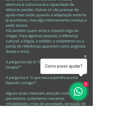
abertura à cultura local e capacidade de
elaborar perdas. Outras só vão precisar de
ajuda mais tarde, quando a adaptação externa
já aconteceu, mas algo internamente começa a
pedir escuta.
Há também quem sinta o impacto logo ao
chegar. Para algumas pessoas, a diferença
cultural, a língua, a solidão, o isolamento ou a
perda de referências aparecem como angústia
desde o início.
A pergunta não é: “todo expatriado precisa de
Como posso ajudar?
terapia?”.
A pergunta é: “o que essa experiência está
fazendo comigo?”.
1
Alguns sinais merecem atenção: tristeza
persistente, isolamento crescente,
irritabilidade, crises de ansiedade, sensação de
vazio,
dificuldade de criar vínculos
,
hipervigilância
, perda de sentido, nostalgia
paralisante, insônia, sintomas corporais sem
explicação suficiente, uso excessivo de álcool
ou outras formas de anestesia emocional.