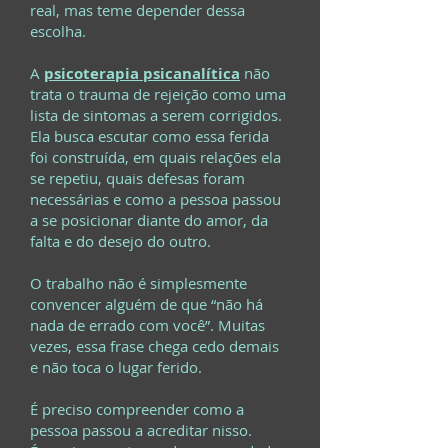
real, mas teme depender dessa
escolha.
A
psicoterapia psicanalítica
não
trata o trauma de rejeição como uma
lista de sintomas a serem corrigidos.
Ela busca escutar como essa ferida
foi construída, em quais relações ela
se repetiu, quais defesas foram
necessárias e como a pessoa passou
a se posicionar diante do amor, da
falta e do desejo do outro.
O trabalho não é simplesmente
convencer alguém de que “não há
nada de errado com você”. Muitas
vezes, essa frase chega cedo demais
e não toca o lugar ferido.
É preciso compreender como a
pessoa passou a acreditar nisso.