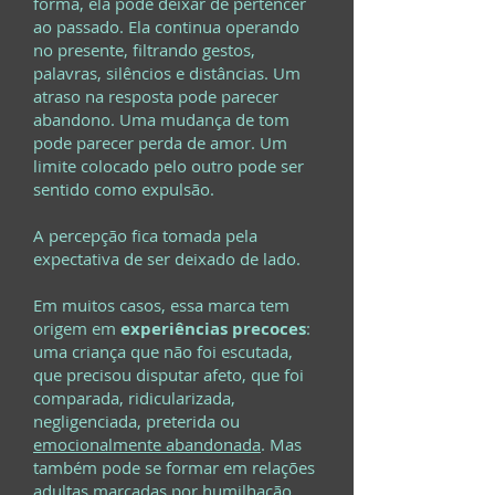
forma, ela pode deixar de pertencer
ao passado. Ela continua operando
no presente, filtrando gestos,
palavras, silêncios e distâncias. Um
atraso na resposta pode parecer
abandono. Uma mudança de tom
pode parecer perda de amor. Um
limite colocado pelo outro pode ser
sentido como expulsão.
A percepção fica tomada pela
expectativa de ser deixado de lado.
Em muitos casos, essa marca tem
origem em
experiências precoces
:
uma criança que não foi escutada,
que precisou disputar afeto, que foi
comparada, ridicularizada,
negligenciada, preterida ou
emocionalmente abandonada
. Mas
também pode se formar em relações
adultas marcadas por humilhação,