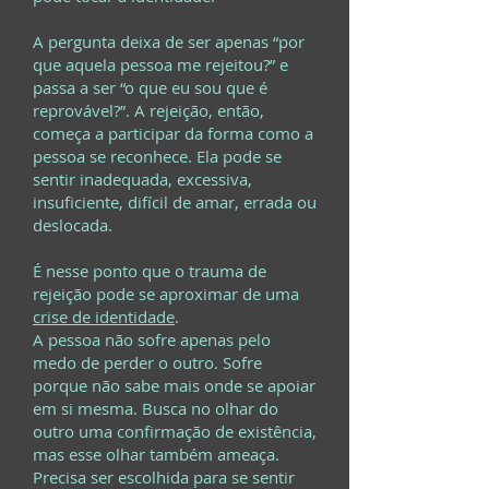
A pergunta deixa de ser apenas “por
que aquela pessoa me rejeitou?” e
passa a ser “o que eu sou que é
reprovável?”. A rejeição, então,
começa a participar da forma como a
pessoa se reconhece. Ela pode se
sentir inadequada, excessiva,
insuficiente, difícil de amar, errada ou
deslocada.
É nesse ponto que o trauma de
rejeição pode se aproximar de uma
crise de identidade
.
A pessoa não sofre apenas pelo
medo de perder o outro. Sofre
porque não sabe mais onde se apoiar
em si mesma. Busca no olhar do
outro uma confirmação de existência,
mas esse olhar também ameaça.
Precisa ser escolhida para se sentir