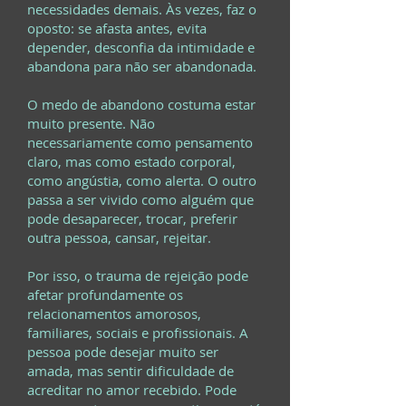
necessidades demais. Às vezes, faz o
oposto: se afasta antes, evita
depender, desconfia da intimidade e
abandona para não ser abandonada.
O medo de abandono costuma estar
muito presente. Não
necessariamente como pensamento
claro, mas como estado corporal,
como angústia, como alerta. O outro
passa a ser vivido como alguém que
pode desaparecer, trocar, preferir
outra pessoa, cansar, rejeitar.
Por isso, o trauma de rejeição pode
afetar profundamente os
relacionamentos amorosos,
familiares, sociais e profissionais. A
pessoa pode desejar muito ser
amada, mas sentir dificuldade de
acreditar no amor recebido. Pode