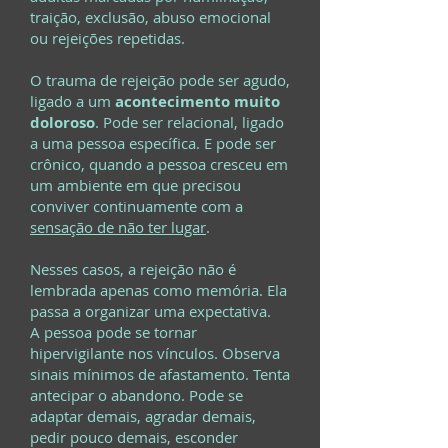
traição, exclusão, abuso emocional
ou rejeições repetidas.
O trauma de rejeição pode ser agudo,
ligado a um
acontecimento muito
doloroso
. Pode ser relacional, ligado
a uma pessoa específica. E pode ser
crônico, quando a pessoa cresceu em
um ambiente em que precisou
conviver continuamente com a
sensação de não ter lugar
.
Nesses casos, a rejeição não é
lembrada apenas como memória. Ela
passa a organizar uma expectativa.
A pessoa pode se tornar
hipervigilante nos vínculos. Observa
sinais mínimos de afastamento. Tenta
antecipar o abandono. Pode se
adaptar demais, agradar demais,
pedir pouco demais, esconder