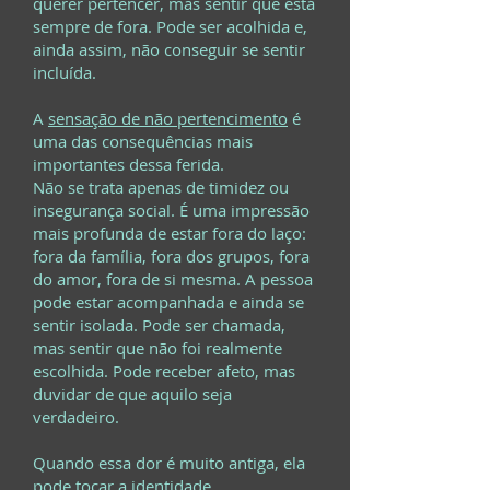
querer pertencer, mas sentir que está
sempre de fora. Pode ser acolhida e,
ainda assim, não conseguir se sentir
incluída.
A
sensação de não pertencimento
é
uma das consequências mais
importantes dessa ferida.
Não se trata apenas de timidez ou
insegurança social. É uma impressão
mais profunda de estar fora do laço:
fora da família, fora dos grupos, fora
do amor, fora de si mesma. A pessoa
pode estar acompanhada e ainda se
sentir isolada. Pode ser chamada,
mas sentir que não foi realmente
escolhida. Pode receber afeto, mas
duvidar de que aquilo seja
verdadeiro.
Quando essa dor é muito antiga, ela
pode tocar a identidade.