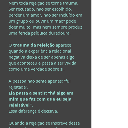
Nem toda rejeição se torna trauma.
Ser recusado, não ser escolhido,
perder um amor, não ser incluído em
um grupo ou ouvir um “não” pode
doer muito, mas nem sempre produz
uma ferida psíquica duradoura.
O
trauma da rejeição
aparece
quando a
experiência relacional
negativa deixa de ser apenas algo
que aconteceu e passa a ser vivida
como uma verdade sobre si.
A pessoa não sente apenas: “fui
rejeitada”.
Ela passa a sentir: “há algo em
mim que faz com que eu seja
rejeitável”.
Essa diferença é decisiva.
Quando a rejeição se inscreve dessa