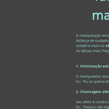
ma
A manipulação emoci
disfarça de cuidado
isolado
e mais no
e
As táticas mais fre
1. Vitimização est
O manipulador assum
Ex.: “Eu só queria t
2. Chantagem afe
Seu afeto é condic
Ex.: “Depois não di