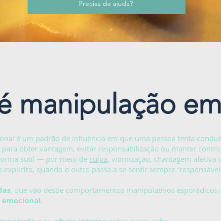
Precisa de ajuda?
é manipulação em
nal é um padrão de influência em que uma pessoa tenta conduz
para obter vantagem, evitar responsabilização ou manter controle
forma sutil — por meio de
culpa
, vitimização, chantagem afetiva 
xplícito, quando o outro passa a se sentir sempre “responsável
das
, que vão desde comportamentos manipulativos esporádicos
 emocional
.