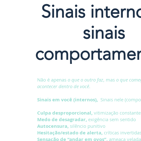
Sinais intern
sinais
comportamen
Não é apenas
o que o outro faz
, mas
o que come
acontecer dentro de você
.
Sinais em você (internos),
Sinais nele (compo
Culpa desproporcional,
vitimização constan
Medo de desagradar,
exigência sem sentido
Autocensura,
silêncio punitivo
Hesitação/estado de alerta,
críticas invertid
Sensação de “andar em ovos”,
ameaça velada