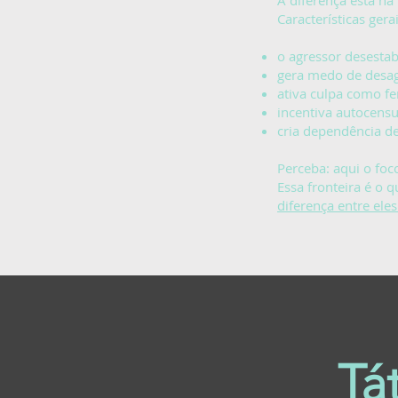
A diferença está na
Características ger
o agressor desestab
gera medo de desa
ativa culpa como fe
incentiva autocens
cria dependência d
Perceba: aqui o fo
Essa fronteira é o 
diferença entre eles
Tá