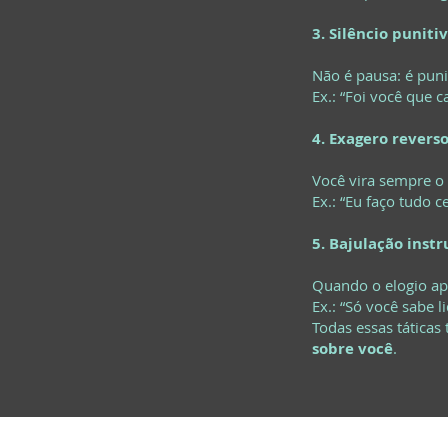
3. Silêncio puniti
Não é pausa: é puni
Ex.: “Foi você que 
4. Exagero revers
Você vira sempre o 
Ex.: “Eu faço tudo c
5. Bajulação inst
Quando o elogio ap
Ex.: “Só você sabe 
Todas essas tática
sobre você
.