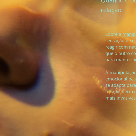
Quando o ou
relação
Sobre a
manip
sensação de e
reagir com nat
que o outro c
para manter p
A manipulação
emocional pass
se adapta para
relação deixa 
mais invasivas