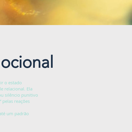
ocional
ir o estado
 relacional. Ela
ou silêncio punitivo
” pelas reações
 até um padrão