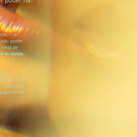
er poder na
orto — a
e não poder
 sinal de
ê se sente
,
osta
ajuste: você
 a pouco, a
 para formas