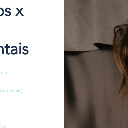
os x
tais
ça a
rtamentais)
te
as
 de