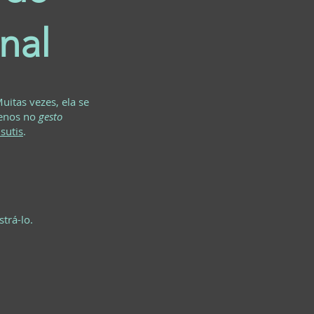
nal
uitas vezes, ela se
menos no
gesto
sutis
.
trá-lo.