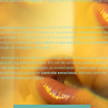
tro passa a regular o que você sente para mant
ulação emocional
, muitas pessoas percebem primeiro o desconf
star sempre tomando cuidado, de se policiar emocionalmente, d
uralidade. Essa experiência não é “sensibilidade exagerada”: é um
omeçou a influenciar
não apenas o que você faz
, mas
como voc
osição ou vantagem na relação.
 emocional é um padrão de condução afetiva em que a sua resp
a a ser regulada pelo outro. Em vez de conversa, passa a existir 
 não perder afeto, aprovação ou estabilidade. É assim que, pouco
de ser troca e passa a ser
controle emocional
, abrindo caminho
 de dominação psicológica.