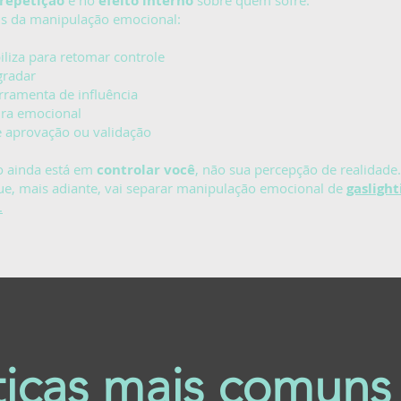
repetição
e no
efeito interno
sobre quem sofre.
ais da manipulação emocional:
iliza para retomar controle
gradar
rramenta de influência
ura emocional
e aprovação ou validação
co ainda está em
controlar você
, não sua percepção de realidade.
que, mais adiante, vai separar manipulação emocional de
gaslight
.
ticas mais comuns