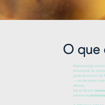
O que 
Manipulação emocio
emocional do outro 
pode acontecer de 
— ou de modo mais e
alheias.
Ela se dá em
cama
estável de
domínio