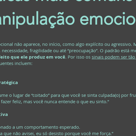
nipulação emocio
onal não aparece, no início, como algo explícito ou agressivo. M
, necessidade, fragilidade ou até “preocupação”. O padrão está 
feito que ele produz em você
. Por isso os
sinais podem ser tão 
quentes incluem:
ratégica
e o lugar de “coitado” para que você se sinta culpada(o) por frus
e fazer feliz, mas você nunca entende o que eu sinto.”
tiva
ionado a um comportamento esperado.
ga que não avisei, eu só desisto porque você me força.”