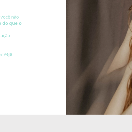
 você não
 do que o
lação
e?
Veja