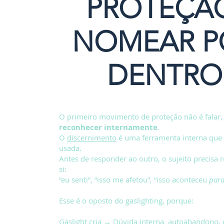
PROTEÇÃ
NOMEAR P
DENTRO
O primeiro movimento de proteção não é falar,
reconhecer internamente
.
O
discernimento
é uma ferramenta interna que 
usada.
Antes de responder ao outro, o sujeito precisa 
si:
“eu senti”, “isso me afetou”, “isso aconteceu
par
Esse é o oposto do gaslighting, porque:
Gaslight cria → Dúvida interna, autoabandono, 