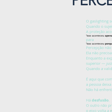
PERC
O gaslighting 
Quando o sujeit
A proteção aco
“isso aconteceu
apena
para
“isso aconteceu
porqu
Percepção não 
Ela não precisa
Enquanto a exp
superior —
jui
Quando a valid
É aqui que com
a pessoa deixa
Não há enfren
Há
desfusão
.
O outro não pre
o eixo volta a 