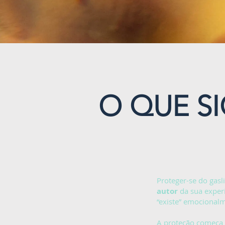
O QUE S
Proteger-se do gasl
autor
da sua experi
“existe” emocional
A proteção começa q