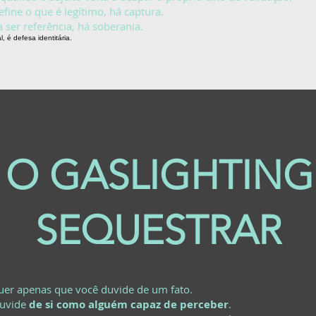
fine o que é legítimo, há captura.
 ser referência, há soberania.
 é defesa identitária.
 O GASLIGHTING
SEQUESTRAR
quer apenas que você duvide de um fato.
duvide
de si como alguém capaz de perceber
.