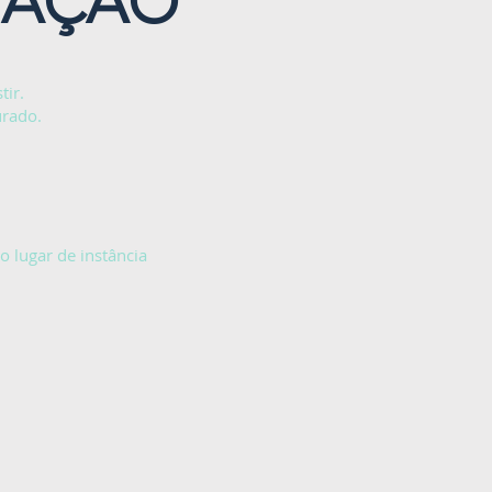
VAÇÃO
tir.
urado.
o lugar de instância