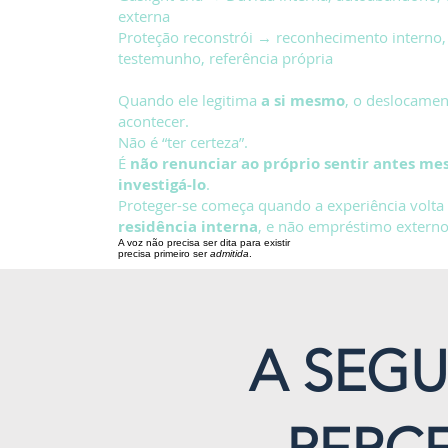
externa
Proteção reconstrói → reconhecimento interno,
testemunho, referência própria
Quando ele legitima
a si mesmo
, o deslocamen
acontecer.
Não é “ter certeza”.
É
não renunciar ao próprio sentir antes m
investigá-lo
.
Proteger-se começa quando a experiência volta 
residência interna
, e não empréstimo externo
A voz não precisa ser dita para existir
precisa primeiro ser
admitida
.
A SEG