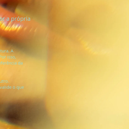
ar a própria
tura. A
 Por isso,
eferência da
utro.
valide o que