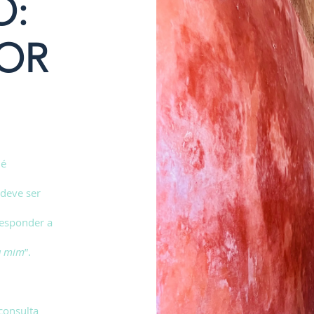
O:
OR
 é
deve ser
responder a
a mim
”.
consulta