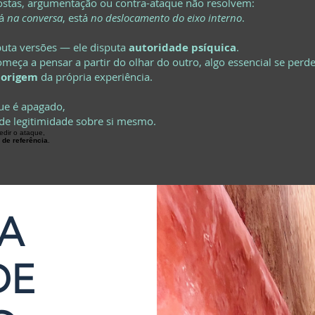
postas, argumentação ou contra-ataque não resolvem:
tá
na conversa
, está
no deslocamento do eixo interno
.
puta versões — ele disputa
autoridade psíquica
.
meça a pensar a partir do olhar do outro, algo essencial se perde
 origem
da própria experiência.
ue é apagado,
de legitimidade sobre si mesmo.
edir o ataque,
de referência
.
RA
DE