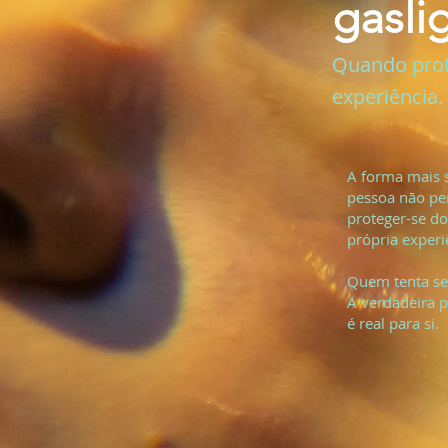
gasli
Quando prote
experiência.
A forma mais s
pessoa não pe
proteger-se d
própria experi
Quem tenta se
A verdadeira p
é real para si.