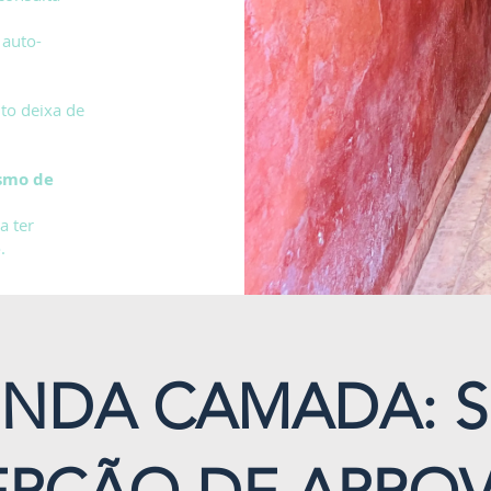
 auto-
to deixa de
esmo de
a ter
.
UNDA CAMADA: S