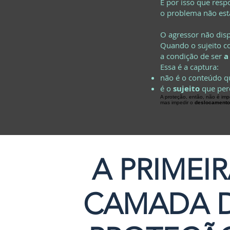
É por isso que res
o problema não es
O agressor não dis
Quando o sujeito co
a condição de ser
a
Essa é a captura:
não é o conteúdo q
é o
sujeito
que per
A proteção, então, não é imp
mas impedir o
deslocamento 
A PRIMEI
CAMADA 