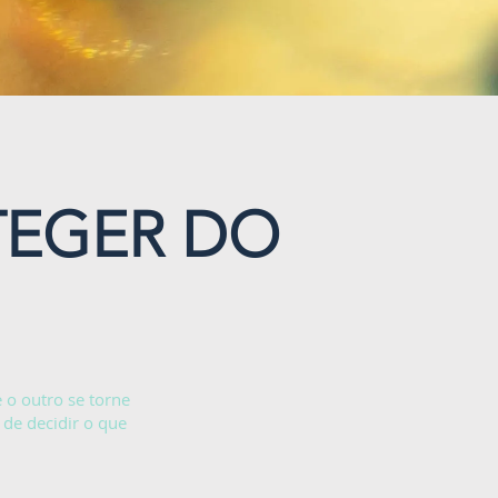
TEGER DO
e o outro se torne
 de decidir o que