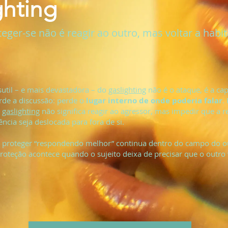
ghting
ger-se não é reagir ao outro, mas voltar a habit
util – e mais devastadora – do
gaslighting
não é o ataque, é a cap
rde a discussão: perde o
lugar interno de onde poderia falar
.
o
gaslighting
não significa reagir ao agressor, mas impedir que a r
ência seja deslocada para fora de si.
 proteger “respondendo melhor” continua dentro do campo do o
roteção acontece quando o sujeito deixa de precisar que o outro 