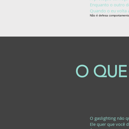
Enquanto o outro de
Quando o eu volta a
Não é defesa comportamental,
O QUE
O gaslighting não 
Ele quer que você 