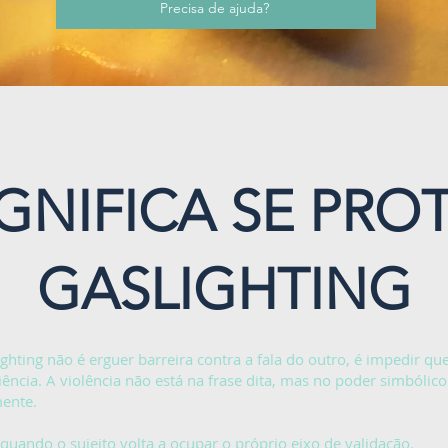
Precisa de ajuda?
IGNIFICA SE PRO
GASLIGHTING
ighting não é erguer barreira contra a fala do outro, é impedir qu
ência. A violência não está na frase dita, mas no poder simbólico
mente.
uando o sujeito volta a ocupar o próprio eixo de validação.