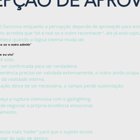
EPÇÃO DE APRO
só funciona enquanto a percepção depende de
aprovação
para exis
o acredita que “só é real se o outro reconhecer”, ele já está capt
ntece quando a lógica interna muda de:
s se o outro admitir
”
e eu vivi
”
é voto.
 ser confirmada para ser verdadeira.
eriência precisa ser validada externamente, o outro ainda ocupa 
z da realidade interna
.
ação deixa de ser necessária, o campo perde sustentação.
eça a ruptura silenciosa com o gaslighting:
 de negociar a própria existência emocional.
tamento.
cisa mais “ceder” para que o sujeito exista:
estar do lado de dentro.