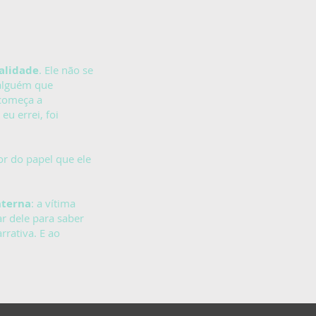
alidade
. Ele não se
 alguém que
 começa a
eu errei, foi
r do papel que ele
nterna
: a vítima
r dele para saber
rrativa. E ao