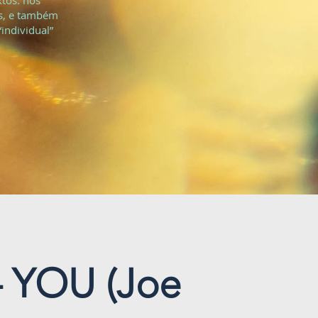
tos: nos
os, e também
individual”
 YOU (Joe