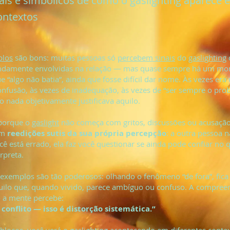
ais e simbólicos de como o gaslighting aparece 
ontextos
los
são bons: muitas pessoas só
percebem sinais
do
gaslighting
undamente envolvidas na relação — mas quase sempre há um m
e “algo não batia”, ainda que fosse difícil dar nome. Às vezes er
nfusão, às vezes de inadequação, às vezes de “ser sempre o pro
nada objetivamente justificava aquilo.
 porque o
gaslight
não começa com gritos, discussões ou acusação
om
reedições sutis da sua própria percepção
: a outra pessoa n
ê está errado, ela faz você questionar se ainda pode confiar no 
rpreta.
 exemplos são tão poderosos: olhando o fenômeno “de fora”, fica 
uilo que, quando vivido, parece ambíguo ou confuso. A compree
o a mente percebe:
 conflito — isso é distorção sistemática.”