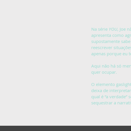
Na série
YOU
, Joe 
apresenta como agr
supostamente sabe o
reescrever situações
apenas porque eu t
Aqui não há só men
quer ocupar.
O elemento gasligh
deixa de interpreta
qual é “a verdade” 
sequestrar a narrat