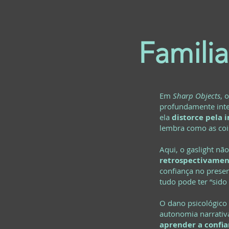
Famili
Em
Sharp Objects
, 
profundamente inte
ela
distorce pela 
lembra como as cois
Aqui, o gaslight nã
retrospectivamen
confiança no prese
tudo pode ter “sido
O dano psicológico 
autonomia narrativa
aprender a confi