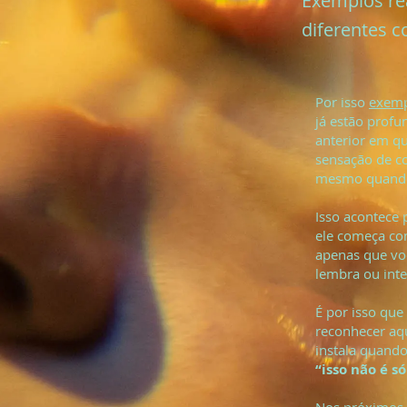
Exemplos re
diferentes c
Por isso
exemp
já estão prof
anterior em qu
sensação de co
mesmo quando 
Isso acontece
ele começa c
apenas que voc
lembra ou inte
É por isso que
reconhecer aq
instala quand
“isso não é só