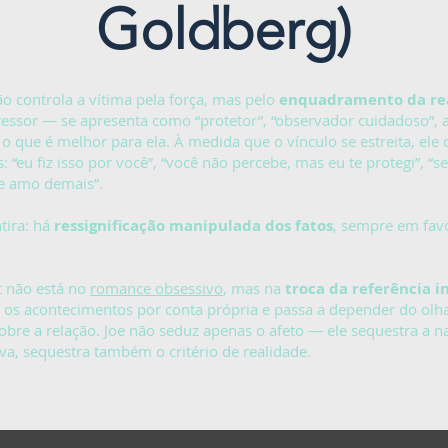
Goldberg)
não controla a vítima pela força, mas pelo
enquadramento da re
essor — se apresenta como “protetor”, “observador cuidadoso”,
 que é melhor para ela. À medida que o vínculo se estreita, ele
: “eu fiz isso por você”, “você não percebe, mas eu te protegi”, “se 
e amo demais”.
tira: há
ressignificação manipulada dos fatos
, sempre em favo
t não está no
romance obsessivo
, mas na
troca da referência i
r os acontecimentos por conta própria e passa a depender do olha
sobre a relação. Joe não seduz apenas o afeto — ele sequestra a na
iva, sequestra também o critério de realidade.