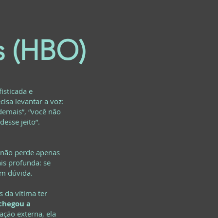
s (HBO)
isticada e
isa levantar a voz:
demais”, “você não
esse jeito”.
a não perde apenas
is profunda: se
em dúvida.
s da vítima ter
chegou a
ação externa, ela