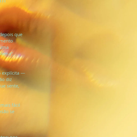
em
depois que
omento
a uma
blema”,
 explícita —
ão diz
que sente,
mais fácil
nsão se