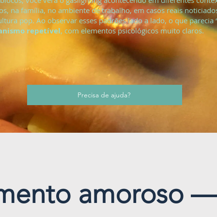
locos, você verá o gaslighting acontecendo em diferentes contex
s, na família, no ambiente de trabalho, em casos reais noticiad
ultura pop. Ao observar esses padrões lado a lado, o que parecia “
nismo repetível
, com elementos psicológicos muito claros.
Precisa de ajuda?
amento amoroso —