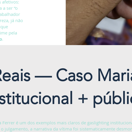
 afetivos:
 a ser “o
rabalhador
eza, já não
 que
rime pela
o
.
Reais — Caso Mari
nstitucional + públi
 Ferrer é um dos exemplos mais claros de gaslighting instituciona
e o julgamento, a narrativa da vítima foi sistematicamente desmo