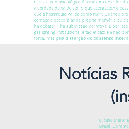
O resultado psicológico é o mesmo dos vínculos
a verdade deixa de ser “o que aconteceu” e passa
que a hierarquia valida como real”. Quando o t
começa a desconfiar da própria memória ou clar
há debate — há submissão narrativa. É por isso
gaslighting institucional é tão eficaz: ele não op
força, mas pela
distorção do consenso intern
Notícias 
(i
O caso Mariana
Brasil. Durant