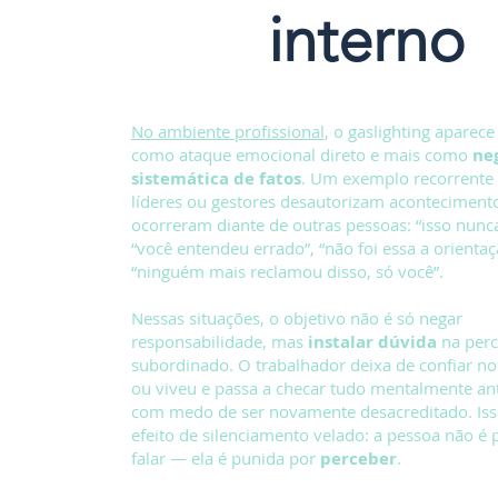
interno
No ambiente profissional
, o gaslighting aparec
como ataque emocional direto e mais como
ne
sistemática de fatos
. Um exemplo recorrente
líderes ou gestores desautorizam aconteciment
ocorreram diante de outras pessoas: “isso nunca 
“você entendeu errado”, “não foi essa a orientaç
“ninguém mais reclamou disso, só você”.
Nessas situações, o objetivo não é só negar
responsabilidade, mas
instalar dúvida
na perc
subordinado. O trabalhador deixa de confiar n
ou viveu e passa a checar tudo mentalmente ant
com medo de ser novamente desacreditado. Iss
efeito de silenciamento velado: a pessoa não é 
falar — ela é punida por
perceber
.