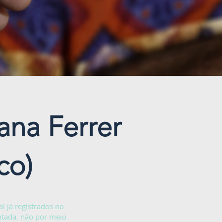
ana Ferrer
co)
l já registrados no
ntada, não por meio