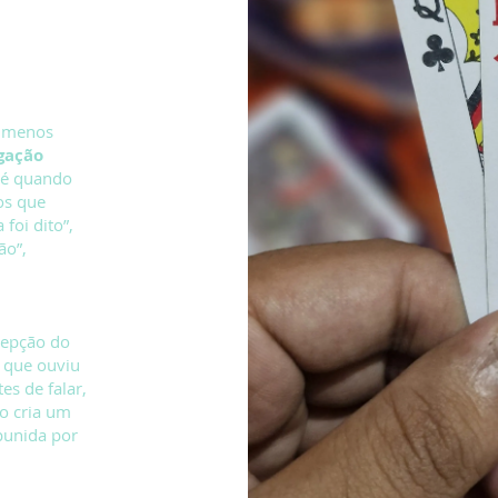
e menos
gação
 é quando
os que
foi dito”,
ão”,
epção do
o que ouviu
es de falar,
o cria um
punida por