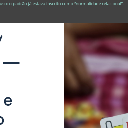
so: o padrão já estava inscrito como “normalidade relacional”.
/
l —
 e
o