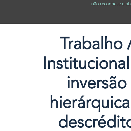
não reconhece o abu
Trabalho 
Instituciona
inversão
hierárquica
descrédit