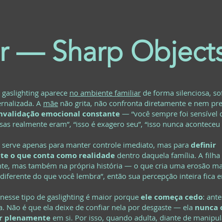
ar — Sharp Object
o gaslighting aparece
no ambiente familiar
de forma silenciosa, sof
rnalizada. A
mãe
não grita, não confronta diretamente e nem prec
invalidação emocional constante
— “você sempre foi sensível 
as realmente eram”, “isso é exagero seu”, “isso nunca aconteceu d
o serve apenas para manter controle imediato, mas para
definir
te o que conta como realidade
dentro daquela família. A filh
nte, mas também na própria história — o que cria uma erosão ma
 diferente do que você lembra”, então sua percepção inteira fica 
nesse tipo de gaslighting é maior porque
ele começa cedo
: ante
. Não é que ela deixe de confiar nela por desgaste — ela
nunca 
ar plenamente
em si. Por isso, quando adulta, diante de manipul