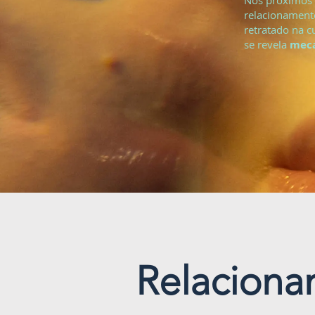
Nos próximos b
relacionamento
retratado na c
se revela
meca
Relacion