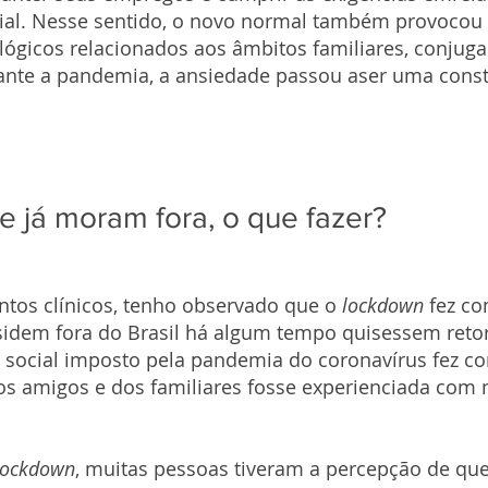
ial. Nesse sentido, o novo normal também provocou s
lógicos relacionados aos âmbitos familiares, conjugai
rante a pandemia, a ansiedade passou aser uma const
ue já moram fora, o que fazer? 
os clínicos, tenho observado que o
 lockdown 
fez c
sidem fora do Brasil há algum tempo quisessem retor
o social imposto pela pandemia do coronavírus fez c
os amigos e dos familiares fosse experienciada com 
lockdown
, muitas pessoas tiveram a percepção de qu