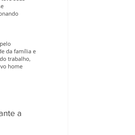
se 
ionando 
pelo 
e da família e 
o trabalho, 
ovo home 
ante a 