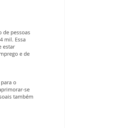
o de pessoas 
4 mil. Essa 
 estar 
emprego e de 
 para o 
aprimorar-se 
ssoais também 