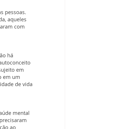
s pessoas. 
da, aqueles 
araram com 
ão há 
autoconceito 
sujeito em 
lho em um 
idade de vida 
saúde mental 
precisaram 
ção ao 