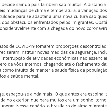
decide sair do país também são muitos. A distância 
eis mudanças de clima e temperatura, a variação dos
iculdade para se adaptar a uma nova cultura são que
 dos obstáculos enfrentados pelos imigrantes. Obstá
onsideravelmente com a chegada do novo coronavír
asos de COVID-19 tomarem proporções descontrolada
ecisaram instituir novas medidas de segurança, incl
a interrupção de atividades econômicas não essenciais
ro de vôos internos, chegando até o fechamento das 
s como intuito de manter a saúde física da populaçã
dos à saúde mental. 
ge, espaçou-se ainda mais. O que antes era escolha, 
ida no exterior, que para muitos era um sonho, torn
 superar. Nesse cenário, o brasileiro de alma migrante