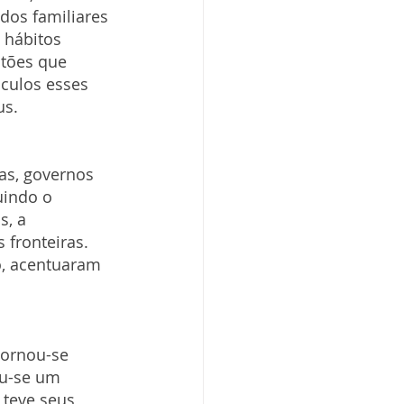
dos familiares 
 hábitos 
stões que 
culos esses 
us.
s, governos 
uindo o 
, a 
fronteiras. 
o, acentuaram 
tornou-se 
ou-se um 
 teve seus 