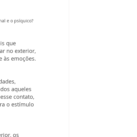
al e o psíquico?
is que 
 no exterior, 
 e às emoções.
dades, 
odos aqueles 
esse contato, 
ra o estímulo 
ior, os 