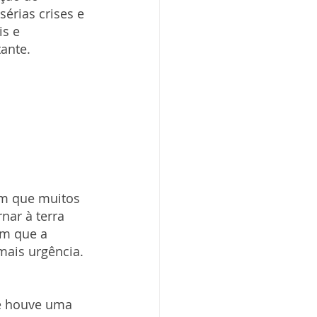
érias crises e 
s e 
ante. 
om que muitos 
nar à terra 
om que a 
mais urgência. 
e houve uma 