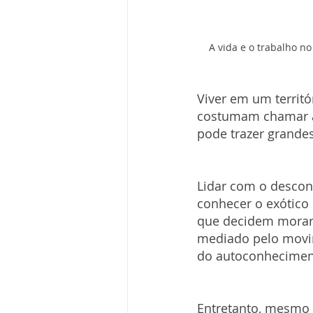
A vida e o trabalho n
Viver em um territó
costumam chamar a 
pode trazer grande
Lidar com o descon
conhecer o exótico
que decidem morar f
mediado pelo movim
do autoconhecimen
Entretanto, mesmo c