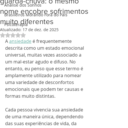
guarda-chuva: o mesmo
Análise dos Sonhos
nome encobre sofrimentos
Brasileiros Morando Fora do País
muito diferentes
Psicoterapia
Atualizado:
17 de dez. de 2025
Avaliado com NaN de 5 estrelas.
A 
ansiedade
 é frequentemente 
descrita como um estado emocional 
universal, muitas vezes associado a 
um mal-estar agudo e difuso. No 
entanto, eu penso que esse termo é 
amplamente utilizado para nomear 
uma variedade de desconfortos 
emocionais que podem ter causas e 
formas muito distintas. 
Cada pessoa vivencia sua ansiedade 
de uma maneira única, dependendo 
das suas experiências de vida, da 