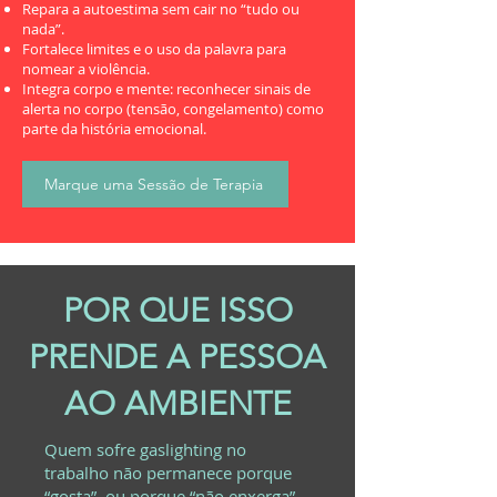
Repara a autoestima sem cair no “tudo ou
nada”.
Fortalece limites e o uso da palavra para
nomear a violência.
Integra corpo e mente: reconhecer sinais de
alerta no corpo (tensão, congelamento) como
parte da história emocional.
Marque uma Sessão de Terapia
POR QUE ISSO
PRENDE A PESSOA
AO AMBIENTE
Quem sofre gaslighting no
trabalho não permanece porque
“gosta”, ou porque “não enxerga”,