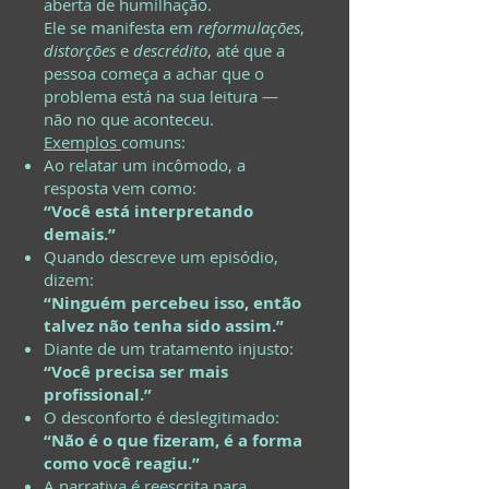
aberta de humilhação.
Ele se manifesta em
reformulações
,
distorções
e
descrédito
, até que a
pessoa começa a achar que o
problema está na sua leitura —
não no que aconteceu.
Exemplos
comuns:
Ao relatar um incômodo, a
resposta vem como:
“Você está interpretando
demais.”
Quando descreve um episódio,
dizem:
“Ninguém percebeu isso, então
talvez não tenha sido assim.”
Diante de um tratamento injusto:
“Você precisa ser mais
profissional.”
O desconforto é deslegitimado:
“Não é o que fizeram, é a forma
como você reagiu.”
A narrativa é reescrita para