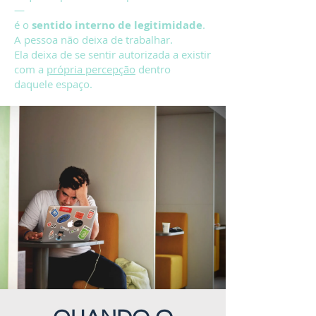
—
é o
sentido interno de legitimidade
.
A pessoa não deixa de trabalhar.
Ela deixa de se sentir autorizada a existir
com a
própria percepção
dentro
daquele espaço.