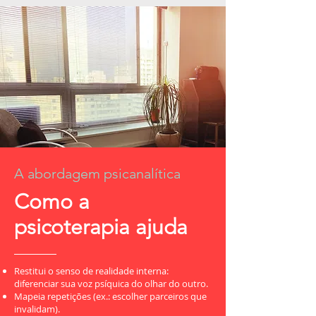
A abordagem psicanalítica
Como a
psicoterapia ajuda
Restitui o senso de realidade interna:
diferenciar sua voz psíquica do olhar do outro.
Mapeia repetições (ex.: escolher parceiros que
invalidam).