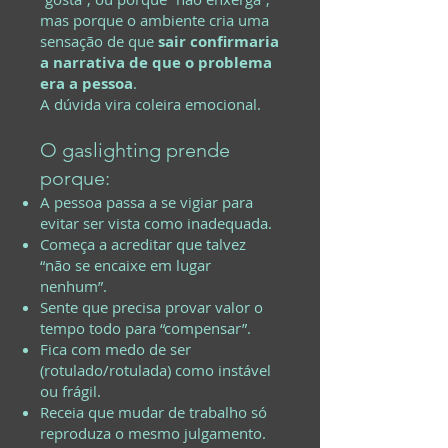
mas porque o ambiente cria uma
sensação de que
sair confirmaria
a narrativa de que o problema
era a pessoa
.
A dúvida vira coleira emocional.
O gaslighting prende
porque:
A pessoa passa a se vigiar para
evitar ser vista como inadequada.
Começa a acreditar que talvez
“não se encaixe em lugar
nenhum”.
Sente que precisa provar valor o
tempo todo para “compensar”.
Fica com medo de ser
(rotulado/rotulada) como instável
ou frágil.
Receia que mudar de trabalho só
reproduza o mesmo julgamento.