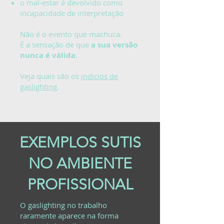
o mal-estar é devolvido como
incapacidade de interpretação
Não é o evento que machuca.
É a sensação de que
a sua versão
nunca é válida
.
Veja quais são os
indicios de
gaslighting
.
EXEMPLOS SUTIS
NO AMBIENTE
PROFISSIONAL
O gaslighting no trabalho
raramente aparece na forma