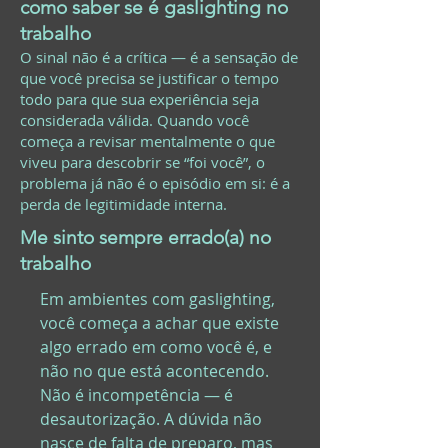
como saber se é gaslighting no
trabalho
O sinal não é a crítica — é a sensação de
que você precisa se justificar o tempo
todo para que sua experiência seja
considerada válida. Quando você
começa a revisar mentalmente o que
viveu para descobrir se “foi você”, o
problema já não é o episódio em si: é a
perda de legitimidade interna.
Me sinto sempre errado(a) no
trabalho
Em ambientes com gaslighting,
você começa a achar que existe
algo errado em como você é, e
não no que está acontecendo.
Não é incompetência — é
desautorização. A dúvida não
nasce de falta de preparo, mas