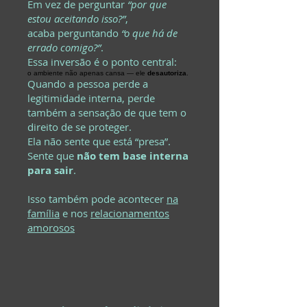
Em vez de perguntar
“por que
estou aceitando isso?”
,
acaba perguntando
“o que há de
errado comigo?”
.
Essa inversão é o ponto central:
o ambiente não apenas cansa — ele
desautoriza
.
Quando a pessoa perde a
legitimidade interna, perde
também a sensação de que tem o
direito de se proteger.
Ela não sente que está “presa”.
Sente que
não tem base interna
para sair
.
Isso também pode acontecer
na
família
e nos
relacionamentos
amorosos