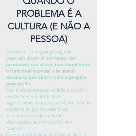
QUANDO O
PROBLEMA É A
CULTURA (E NÃO A
PESSOA)
Ambientes com gaslighting não
precisam atacar diretamente: eles
produzem um clima emocional onde
o funcionário passa a se sentir
errado só por existir com a própria
percepção
.
Não é uma interação isolada que cria o
desgaste — é a atmosfera.
Alguns sinais de que o problema está no
contexto (e não no indivíduo):
A equipe normaliza atitudes
desrespeitosas como se fossem
“padrão”.
Quem aponta inconsistências é visto(a)