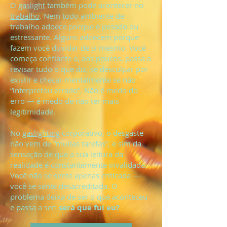
O
gaslight
também pode acontecer no
trabalho
. Nem todo ambiente de
trabalho adoece porque é pesado ou
estressante. Alguns adoecem porque
fazem você duvidar de si mesmo. Você
começa confiante e, aos poucos, passa a
revisar tudo o que diz, se desculpar por
existir e checar mentalmente se não
“interpretou errado”. Não é medo do
erro — é medo de não ter mais
legitimidade.
No
gaslighting
corporativo, o desgaste
não vem de “muitas tarefas”, e sim da
sensação de que a sua leitura da
realidade é constantemente invalidada.
Você não se sente apenas criticada —
você se sente desacreditada. O
problema deixa de ser o que aconteceu
e passa a ser:
será que fui eu?