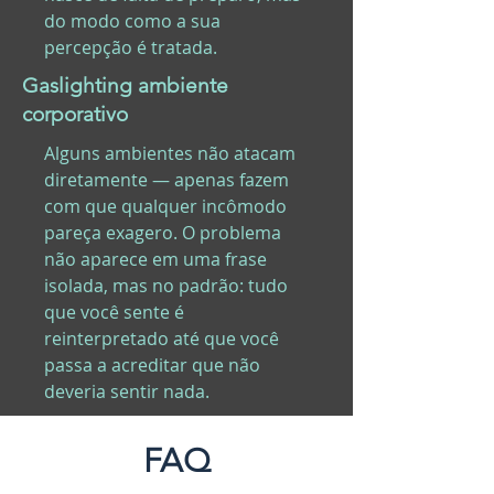
do modo como a sua
percepção é tratada.
Gaslighting ambiente
corporativo
Alguns ambientes não atacam
diretamente — apenas fazem
com que qualquer incômodo
pareça exagero. O problema
não aparece em uma frase
isolada, mas no padrão: tudo
que você sente é
reinterpretado até que você
passa a acreditar que não
deveria sentir nada.
FAQ