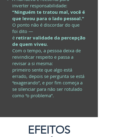
inverter responsabilidade:
“Ninguém te tratou mal, você é
que levou para o lado pessoal.”
O ponto não é discordar do que
foi dito —
é
retirar validade da percepção
de quem viveu
.
Com o tempo, a pessoa deixa de
reivindicar respeito e passa a
revisar a si mesma:
primeiro sente que algo está
errado, depois se pergunta se está
“exagerando”, e por fim começa a
se silenciar para não ser rotulado
como “o problema”.
EFEITOS