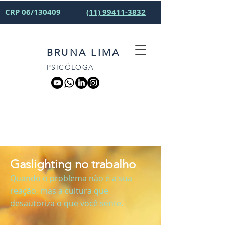
CRP 06/130409
(11) 99411-3832
BRUNA LIMA
PSICÓLOGA
Gaslighting no trabalho
Quando o problema não é a sua
reação, mas a cultura que
desautoriza o que você sente.