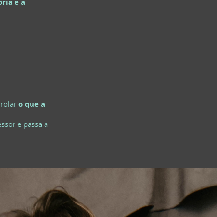
ria e a
trolar
o que a
essor e passa a