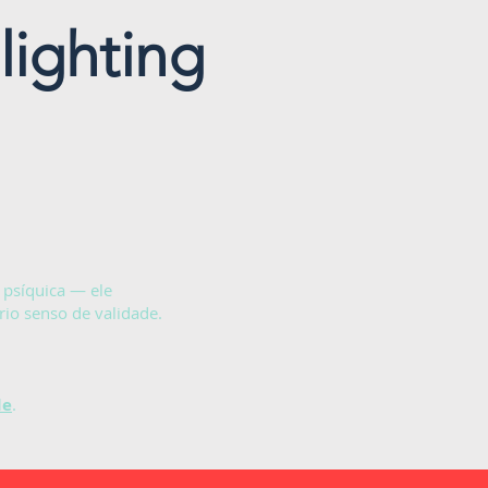
lighting
 psíquica — ele
rio senso de validade.
de
.