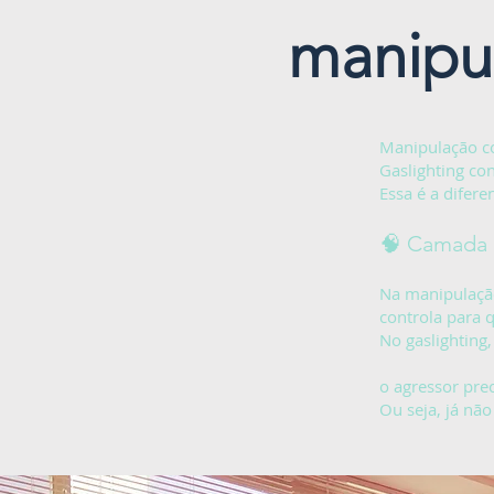
manipul
Manipulação c
Gaslighting co
Essa é a difere
🧠 Camada c
Na manipulação
controla para 
No gaslighting
o agressor pre
Ou seja, já não