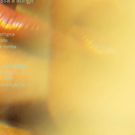
sa a atingir
ológica
ando
de forma
a percepção
próprio
 sobre
a relação se