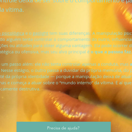
ntrole deixa de ser sobre o comportamento e pas
da vítima.
 psicológica
e o
gaslight
tem suas diferenças. A manipulação psic
do alguém tenta controlar o comportamento do outro, influenci
ções ou atitudes para obter alguma vantagem. Ela pode ocorrer 
ratégica ou ofensiva, mas seu alvo principal é
o que a pessoa faz
.
 um passo além: ele não tenta controlar apenas a conduta, mas
. Nesse estágio, o outro passa a duvidar da própria memória, do 
té da própria identidade — porque a manipulação deixa de atuar
nas e começa a atuar sobre o “mundo interno” da vítima. É aí que 
icamente destrutiva.
Precisa de ajuda?