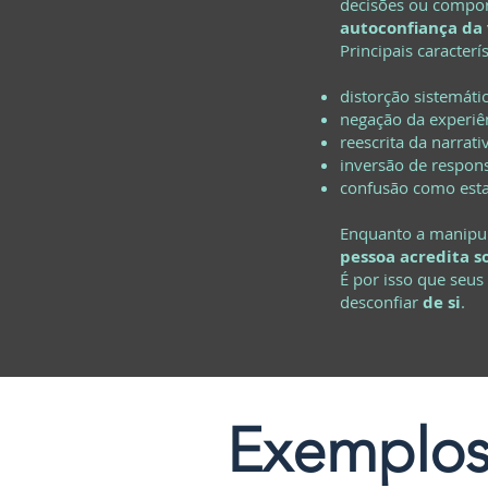
decisões ou compor
autoconfiança da
Principais caracterí
distorção sistemátic
negação da experiê
reescrita da narrat
inversão de respon
confusão como est
Enquanto a manipul
pessoa acredita s
É por isso que seus
desconfiar
de si
.
Exemplo