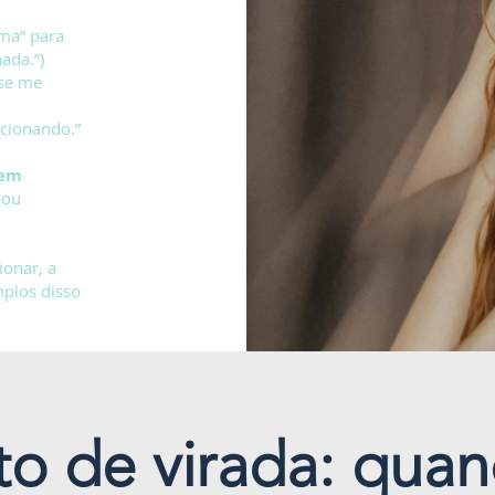
ma” para
ada.”)
 se me
cionando.”
 em
 ou
ionar, a
mplos disso
to de virada: qua