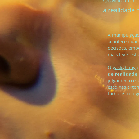
Quando o co
a realidade 
A
manipulação
acontece quan
decisões, emo
mais leve, est
O
gaslighting
é
de realidade
julgamento e a
escolhas exter
torna psicolog