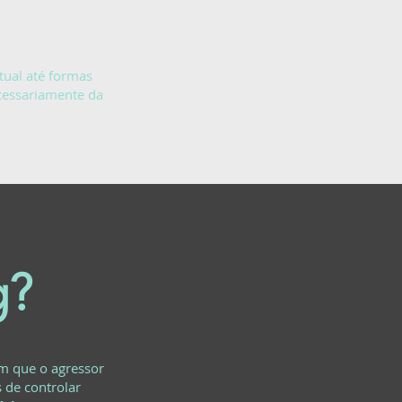
tual até formas
cessariamente da
g?
em que o agressor
s de controlar