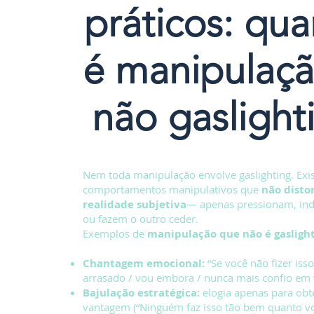
práticos: qu
é manipulaçã
não gaslight
Nem toda manipulação envolve gaslighting. Exi
comportamentos manipulativos que
não disto
realidade
subjetiva
— apenas pressionam, in
ou fazem o outro ceder.
Exemplos de
manipulação que não é gasligh
Chantagem emocional:
“Se você não fizer isso
arrasado / vou embora / nunca mais confio em 
Bajulação estratégica:
elogia apenas para obt
vantagem (“Ninguém faz isso tão bem quanto vo