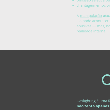
omissão seletiva o
chantagem emocion
A
manipulação
atu
Ela pode acontecer 
abusivas — mas, no
realidade interna.
O
Gaslighting é uma 
não tenta apenas 