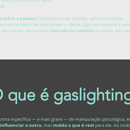
u distorção
parcial
de fatos
al
a sobre a pessoa
(comportamento, decisão, ação ou escolha).
em vários níveis de intensidade — desde algo instrumental e pon
 seu núcleo, ela envolve
controle da conduta
do outro, não ne
 que é gaslightin
forma específica — e mais grave — de manipulação psicológica, 
influenciar o outro
, mas
molda o que é real
para ele. Ao invé