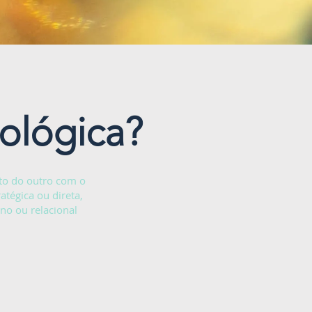
ológica?
nto do outro com o
atégica ou direta,
rno ou relacional