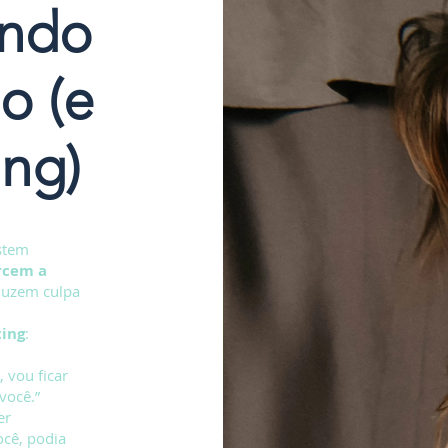
ando
o (e
ing)
stem
rcem a
duzem culpa
ting
:
, vou ficar
você.”
er
cê, podia