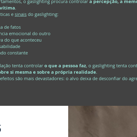
tamentos, o gaslighting procura controlar
a percepção, a memó
 vítima
.
sticas e
sinais
do gaslighting:
a de fatos
ncia emocional do outro
iva do que aconteceu
sabilidade
ado constante
ação tenta controlar
o que a pessoa faz
, o gaslighting tenta con
obre si mesma e sobre a própria realidade
.
 efeitos são mais devastadores: o alvo deixa de desconfiar do agr
s