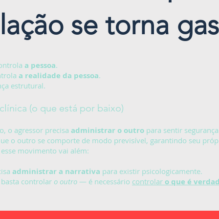
ação se torna gas
ontrola
a pessoa
.
ntrola
a realidade da pessoa
.
nça estrutural.
línica (o que está por baixo)
, o agressor precisa
administrar o outro
para sentir segurança
que o outro se comporte de modo previsível, garantindo seu próp
, esse movimento vai além:
cisa
administrar a narrativa
para existir psicologicamente.
 basta controlar
o outro
— é necessário
controlar
o que é verda