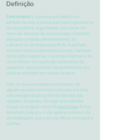
Definição
Concurseiro
é a pessoa que dedica um
período da vida à preparação para ingressar no
serviço público, organizando sua rotina em
torno do domínio de determinado conteúdo,
seja para carreiras administrativas, do
judiciário ou de áreas específicas. A jornada
envolve cursos preparatórios, aulas, materiais
como pdfs e apostilas, o acompanhamento de
um professor e a resolução sistemática de
questões, num processo de aprendizado que
pode se estender por meses ou anos.
Mais do que uma etapa profissional, ser
alguém que faz concursos costuma envolver
uma reorganização profunda da vida: das
relações, do tempo, do lugar que a família
ocupa, do próprio senso de
identidade
. É essa
dimensão psíquica, e não apenas a técnica da
aprendizagem, que a escuta clínica se propõe a
acolher.