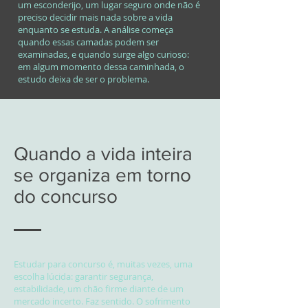
um esconderijo, um lugar seguro onde não é
preciso decidir mais nada sobre a vida
enquanto se estuda. A análise começa
quando essas camadas podem ser
examinadas, e quando surge algo curioso:
em algum momento dessa caminhada, o
estudo deixa de ser o problema.
Quando a vida inteira
se organiza em torno
do concurso
Estudar para concurso é, muitas vezes, uma
escolha lúcida: garantir segurança,
estabilidade, um chão firme diante de um
mercado incerto. Faz sentido. O sofrimento