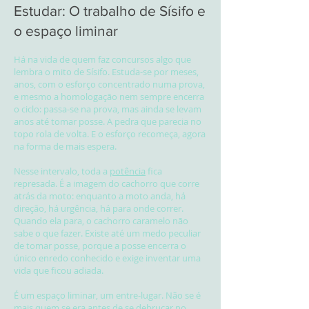
Estudar: O trabalho de Sísifo e
o espaço liminar
Há na vida de quem faz concursos algo que
lembra o mito de Sísifo. Estuda-se por meses,
anos, com o esforço concentrado numa prova,
e mesmo a homologação nem sempre encerra
o ciclo: passa-se na prova, mas ainda se levam
anos até tomar posse. A pedra que parecia no
topo rola de volta. E o esforço recomeça, agora
na forma de mais espera.
Nesse intervalo, toda a
potência
fica
represada. É a imagem do cachorro que corre
atrás da moto: enquanto a moto anda, há
direção, há urgência, há para onde correr.
Quando ela para, o cachorro caramelo não
sabe o que fazer. Existe até um medo peculiar
de tomar posse, porque a posse encerra o
único enredo conhecido e exige inventar uma
vida que ficou adiada.
É um espaço liminar, um entre-lugar. Não se é
mais quem se era antes de se debruçar no