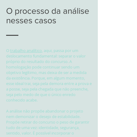
O processo da análise
nesses casos
O
trabalho analítico
, aqui, passa por um
deslocamento fundamental: separar o valor
próprio do resultado do concurso. A
homologação pode continuar sendo um
objetivo legítimo, mas deixa de ser a medida
da existência. Porque, em algum momento,
esse ideal trai, seja pela demora entre a prova e
a posse, seja pela chegada que não preenche,
seja pelo medo de que o único enredo
conhecido acabe.
A análise não propõe abandonar o projeto
nem demonizar o desejo de estabilidade.
Propõe retirar do concurso o peso de garantir
tudo de uma vez: identidade, segurança,
sentido, valor. É possível incorporar o