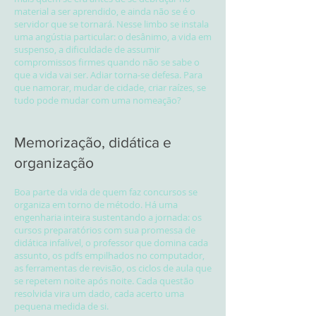
material a ser aprendido, e ainda não se é o
servidor que se tornará. Nesse limbo se instala
uma angústia particular: o desânimo, a vida em
suspenso, a dificuldade de assumir
compromissos firmes quando não se sabe o
que a vida vai ser. Adiar torna-se defesa. Para
que namorar, mudar de cidade, criar raízes, se
tudo pode mudar com uma nomeação?
Memorização, didática e
organização
Boa parte da vida de quem faz concursos se
organiza em torno de método. Há uma
engenharia inteira sustentando a jornada: os
cursos preparatórios com sua promessa de
didática infalível, o professor que domina cada
assunto, os pdfs empilhados no computador,
as ferramentas de revisão, os ciclos de aula que
se repetem noite após noite. Cada questão
resolvida vira um dado, cada acerto uma
pequena medida de si.