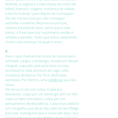
federais, e organiza a vida inteira em ciclos de
edital. Namoro, viagens, mudança de cidade,
tudo foi ficando "para depois da nomeação".
Ela não me procura por não conseguir
assimilar a matéria. Me procura porque,
mesmo estudando bem, sente que a vida
parou. A frase que traz na primeira sessão é
simples e pesada: "sinto que estou esperando
minha vida começar há quatro anos".
R.
Vive o que chamam de rotina do concurseiro
nômade. Largou o emprego, estuda em tempo
integral, viaja pelo país para fazer provas,
acompanha cada abertura de vaga, cada
mudança de banca. Por fora, dedicação
exemplar. Por dentro, uma
vigilância
que não
cessa.
Ele me procura com culpa. Culpa por
descansar, culpa por um domingo sem ter lido
nada ou feito simulados, culpa por um
pensamento de desistência. Cada novo edital é
um mergulho que ele já não sabe se tem fôlego
para dar. A pergunta que o move até aqui: "por
que quanto mais eu me dedico, mais vazio eu