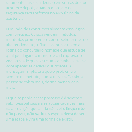
raramente nasce da decisão em si, mas do que
acontece depois, quando o projeto de
segurança se transforma no eixo único da
existência.
O mundo dos concursos alimenta essa lógica
com precisão. Cursos vendem métodos,
mentorias prometem o "concurseiro prime" de
alto rendimento, influenciadores exibem a
rotina do concurseiro nômade que estuda de
qualquer lugar do mundo, e cada aprovado
vira prova de que existe um caminho certo, se
você apenas se dedicar o suficiente. A
mensagem implícita é que o problema é
sempre de método, nunca de vida. E assim a
pessoa se cobra mais, dorme menos, adia
mais.
O que se perde nesse processo é discreto: o
valor pessoal passa a se apoiar cada vez mais
na aprovação que ainda não veio.
Enquanto
não passo, não valho.
A espera deixa de ser
uma etapa e vira uma forma de existir.