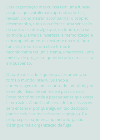
Essa organização meticulosa tem uma função
psíquica que vai além do aprendizado. Ler,
revisar, cronometrar, acompanhar o próprio
desempenho, tudo isso oferece uma sensação
de controle sobre algo que, no fundo, não se
controla. Diante da incerteza, a memorização e
o acompanhamento constante do conteúdo
funcionam como um chão firme. É
reconfortante ter um sistema, uma rotina, uma
métrica de progresso quando tudo o mais está
em suspenso.
O ponto delicado é quando a ferramenta se
torna o mundo inteiro. Quando a
aprendizagem de um assunto do judiciário, por
exemplo, deixa de ser meio e passa a ser o
único território onde a pessoa sente que existe
e tem valor. A família observa de fora, às vezes
sem entender por que alguém tão dedicado
parece cada vez mais distante e
ansioso
. E a
própria pessoa, imersa no método, já não
distingue mais organização de fuga.