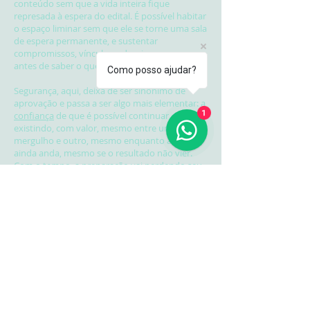
conteúdo sem que a vida inteira fique
represada à espera do edital. É possível habitar
o espaço liminar sem que ele se torne uma sala
de espera permanente, e sustentar
compromissos, vínculos e desejos mesmo
antes de saber o que a vida vai ser.
Como posso ajudar?
Segurança, aqui, deixa de ser sinônimo de
aprovação e passa a ser algo mais elementar: a
1
confiança
de que é possível continuar
existindo, com valor, mesmo entre um
mergulho e outro, mesmo enquanto a moto
ainda anda, mesmo se o resultado não vier.
Com o tempo, a preparação vai perdendo seu
estatuto absoluto. Volta a ser uma parte da
vida, e não o seu núcleo.
É nesse ponto que a existência pode se reabrir,
e a vida pode voltar a acontecer no presente, e
não apenas na promessa de um futuro
aprovado.
Você se desafia a
descobrir quem você é
para
além da nota de corte?