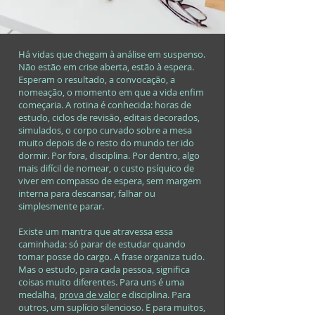
Há vidas que chegam à análise em suspenso.
Não estão em crise aberta, estão à espera.
Esperam o resultado, a convocação, a
nomeação, o momento em que a vida enfim
começaria. A rotina é conhecida: horas de
estudo, ciclos de revisão, editais decorados,
simulados, o corpo curvado sobre a mesa
muito depois de o resto do mundo ter ido
dormir. Por fora, disciplina. Por dentro, algo
mais difícil de nomear, o custo psíquico de
viver em compasso de espera, sem margem
interna para descansar, falhar ou
simplesmente parar.
Existe um mantra que atravessa essa
caminhada: só parar de estudar quando
tomar posse do cargo. A frase organiza tudo.
Mas o estudo, para cada pessoa, significa
coisas muito diferentes. Para uns é uma
medalha,
prova de valor
e disciplina. Para
outros, um suplício silencioso. E para muitos,