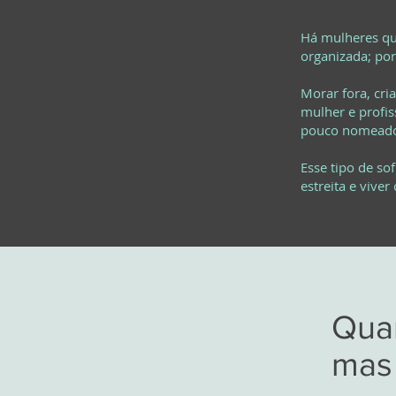
Há mulheres que
organizada; por
Morar fora, cri
mulher e profis
pouco nomead
Esse tipo de so
estreita e viver
Quan
mas 