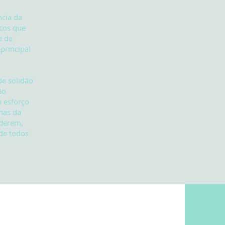
ncia da
icos que
e de
principal
de solidão
ão
o esforço
nas da
nderem,
de todos