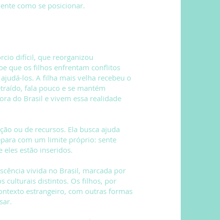
mente como se posicionar.
cio difícil, que reorganizou
e que os filhos enfrentam conflitos
judá-los. A filha mais velha recebeu o
etraído, fala pouco e se mantém
ra do Brasil e vivem essa realidade
ção ou de recursos. Ela busca ajuda
depara com um limite próprio: sente
eles estão inseridos.
escência vivida no Brasil, marcada por
s culturais distintos. Os filhos, por
ontexto estrangeiro, com outras formas
sar.