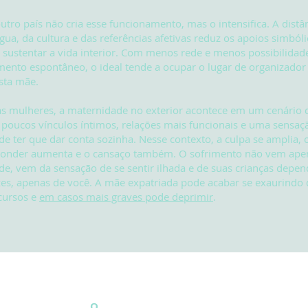
utro país não cria esse funcionamento, mas o intensifica. A distâ
ngua, da cultura e das referências afetivas reduz os apoios simból
ustentar a vida interior. Com menos rede e menos possibilidad
ento espontâneo, o ideal tende a ocupar o lugar de organizador 
sta mãe.
s mulheres, a maternidade no exterior acontece em um cenário 
: poucos vínculos íntimos, relações mais funcionais e uma sensaç
de ter que dar conta sozinha. Nesse contexto, a culpa se amplia, 
ponder aumenta e o cansaço também. O sofrimento não vem ape
e, vem da sensação de se sentir ilhada e de suas crianças depe
es, apenas de você. A mãe expatriada pode acabar se exaurindo 
cursos e
em casos mais graves pode deprimir
.
O.