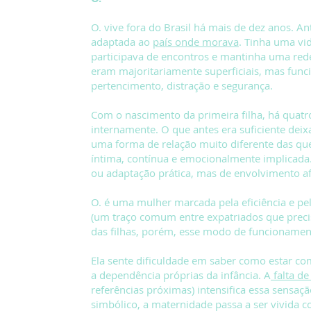
O. vive fora do Brasil há mais de dez anos. A
adaptada ao
país onde morava
. Tinha uma vid
participava de encontros e mantinha uma rede 
eram majoritariamente superficiais, mas fu
pertencimento, distração e segurança.
Com o nascimento da primeira filha, há quatr
internamente. O que antes era suficiente dei
uma forma de relação muito diferente das que
íntima, contínua e emocionalmente implicada.
ou adaptação prática, mas de envolvimento af
O. é uma mulher marcada pela eficiência e pe
(um traço comum entre expatriados que preci
das filhas, porém, esse modo de funcionamen
Ela sente dificuldade em saber como estar co
a dependência próprias da infância. A
falta d
referências próximas) intensifica essa sensa
simbólico, a maternidade passa a ser vivida 