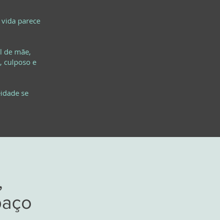
a vida parece
al de mãe,
, culposo e
eidade se
,
paço