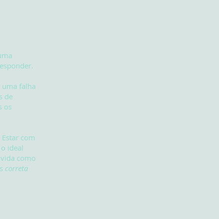
 uma
 responder.
s uma falha
s de
s os
. Estar com
 o ideal
vivida como
is
correta