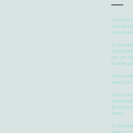
Há muito
comum nas
cultura ex
O que está
maternidad
por um ide
mulher di
Para susten
fazer tudo 
Com o tem
emocional.
de fato pr
filhos.
O sofrimen
estar no l