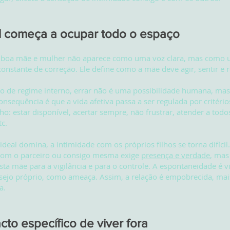
l começa a ocupar todo o espaço
a boa mãe e mulher não aparece como uma voz clara, mas como
constante de correção. Ele define como a mãe deve agir, sentir e
lo de regime interno, errar não é uma possibilidade humana, ma
onsequência é que a vida afetiva passa a ser regulada por critério
: estar disponível, acertar sempre, não frustrar, atender a todo
tc.
deal domina, a intimidade com os próprios filhos se torna difícil
 com o parceiro ou consigo mesma exige
presença e verdade
, mas
ta mãe para a vigilância e para o controle. A espontaneidade é 
esejo próprio, como ameaça. Assim, a relação é empobrecida, ma
a.
cto específico de viver fora