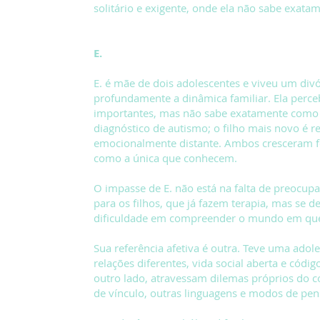
solitário e exigente, onde ela não sabe exata
E.
E. é mãe de dois adolescentes e viveu um divór
profundamente a dinâmica familiar. Ela perceb
importantes, mas não sabe exatamente como a
diagnóstico de autismo; o filho mais novo é r
emocionalmente distante. Ambos cresceram fo
como a única que conhecem.
O impasse de E. não está na falta de preocupa
para os filhos, que já fazem terapia, mas se 
dificuldade em compreender o mundo em que 
Sua referência afetiva é outra. Teve uma adol
relações diferentes, vida social aberta e código
outro lado, atravessam dilemas próprios do c
de vínculo, outras linguagens e modos de pen