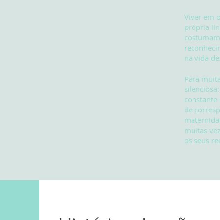
Viver em o
própria lí
costumam s
reconhecim
na vida de
Para muita
silenciosa
constante 
de corres
maternidad
muitas vez
os seus re