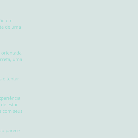
tão em
nta de uma
 orientada
orreta, uma
s e tentar
periência
 de estar
te com seus
do parece