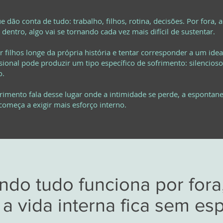
 dão conta de tudo: trabalho, filhos, rotina, decisões. Por fora, 
 dentro, algo vai se tornando cada vez mais difícil de sustentar.
ar filhos longe da própria história e tentar corresponder a um ide
sional pode produzir um tipo específico de sofrimento: silencioso
o.
frimento fala desse lugar onde a intimidade se perde, a espontan
 começa a exigir mais esforço interno.
do tudo funciona por fora
a vida interna fica sem es