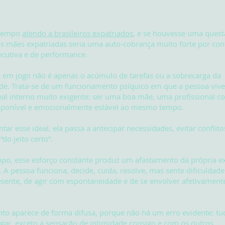
 tempo
atendo a brasileiros expatriados
, e se houvesse uma ques
 mães expatriadas seria uma auto-cobrança muito forte por co
ecutiva e de performance.
 em jogo não é apenas o acúmulo de tarefas ou a sobrecarga da
e. Trata-se de um funcionamento psíquico em que a pessoa vive
al interno muito exigente: ser uma boa mãe, uma profissional c
sponível e emocionalmente estável ao mesmo tempo.
tar esse ideal, ela passa a antecipar necessidades, evitar conflito
“do jeito certo”.
po, esse esforço constante produz um afastamento da própria ex
 A pessoa funciona, decide, cuida, resolve, mas sente dificuldade
esente, de agir com espontaneidade e de se envolver afetivamen
to aparece de forma difusa, porque não há um erro evidente: tu
ugar, exceto a sensação de intimidade consigo e com os outros.