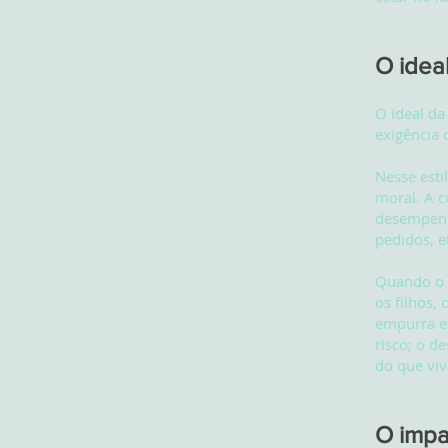
O idea
O ideal d
exigência 
Nesse esti
moral. A c
desempenho
pedidos, e
Quando o i
os filhos,
empurra es
risco; o d
do que viv
O impa