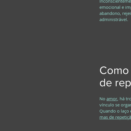
Inconscienteme
emocional e im
abandono, rejei
administrável.
Como d
de rep
No
amor
, há t
vínculo se organ
Quando o laço e
mas de repetiç