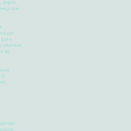
, depois
meaça que
e
sca por
 que o
 interesse
tir do
essoa
. O
ndo.
epender
própria