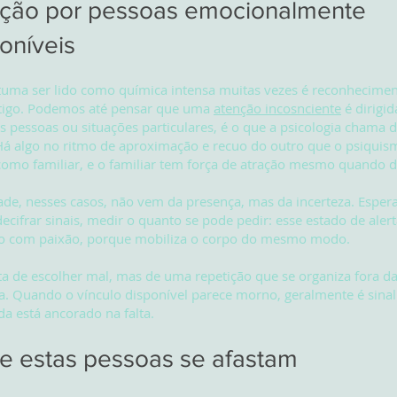
ação por pessoas emocionalmente
oníveis
tuma ser lido como química intensa muitas vezes é reconhecime
tigo. Podemos até pensar que uma
atenção incosnciente
é dirigid
as pessoas ou situações particulares, é o que a psicologia chama d
 Há algo no ritmo de aproximação e recuo do outro que o psiquis
 como familiar, e o familiar tem força de atração mesmo quando d
ade, nesses casos, não vem da presença, mas da incerteza. Esper
decifrar sinais, medir o quanto se pode pedir: esse estado de alert
o com paixão, porque mobiliza o corpo do mesmo modo.
ta de escolher mal, mas de
uma repetição que se organiza fora d
a
. Quando o vínculo disponível parece morno, geralmente é sinal
da está ancorado na falta.
e estas pessoas se afastam