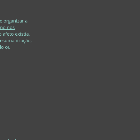
e organizar a
mo nos
 afeto existia,
desumanização,
do ou