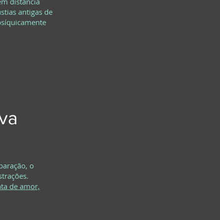
ém distância
tias antigas de
 psíquicamente
iva
eparação, o
strações.
ata de amor,