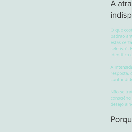
A atr
indisp
O que cos
padrão an
estas cert
seletiva".
identifica
A intensid
resposta, 
confundid
Não se tra
consciênci
desejo ain
Porqu