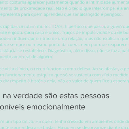
ento costuma aparecer justamente quando a intimidade aumenta
ento de proximidade real. Não é o tédio que interrompe, é a a
representa para quem aprendeu que ser alcançado é perigoso.
s rápidas circulam muito: TDAH, hiperfoco que passa, alguém qu
te enjoou. Cada caso é único. Traços de impulsividade ou de bu
podem influenciar o ritmo de uma relação, mas não explicam por
ntece sempre no mesmo ponto da curva, nem por que reaparece o
istância se restabelece. Diagnóstico, além disso, não se faz a par
ento amoroso de alguém.
e vista clínico, o recuo funciona como defesa. Ao se afastar, a p
um funcionamento psíquico que só se sustenta com afeto medido
diz respeito à história dela, não ao valor de quem ficou espera
na verdade são estas pessoas
poníveis emocionalmente
m um tipo único. Há quem tenha crescido em ambientes onde d
ante e aprendeu a se bastar. Há quem se desorganize diante da 