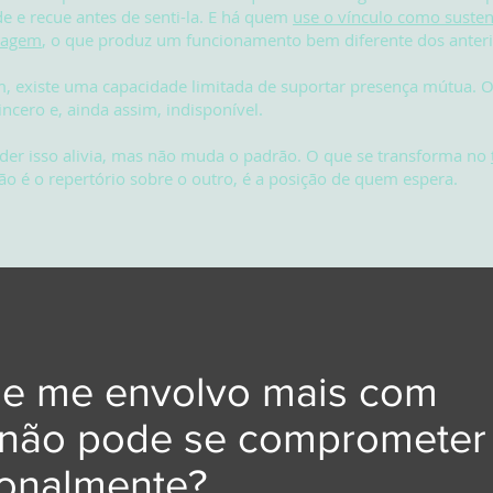
e e recue antes de senti-la. E há quem
use o vínculo como suste
magem
, o que produz um funcionamento bem diferente dos anteri
 existe uma capacidade limitada de suportar presença mútua. O
incero e, ainda assim, indisponível.
er isso alivia, mas não muda o padrão. O que se transforma no
o é o repertório sobre o outro, é a posição de quem espera.
ue me envolvo mais com
não pode se comprometer
onalmente?