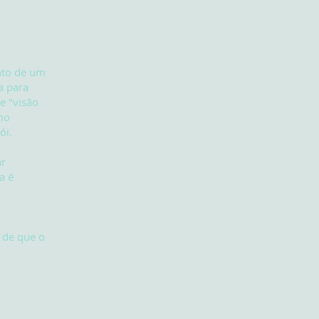
nto de um
a para
e "visão
mo
ói.
ar
a é
a
 de que o