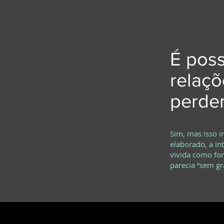
É poss
relaçõ
perder
Sim, mas isso 
elaborado, a in
vivida como fon
parecia “sem gr