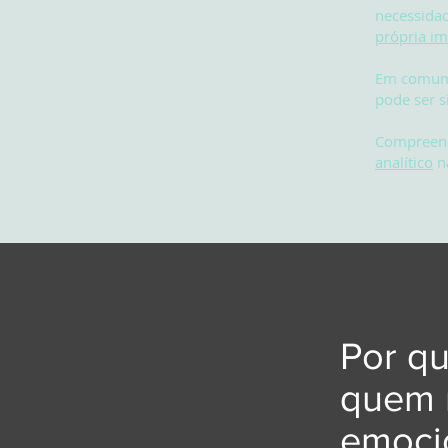
necessidad
própria i
Em comum,
pode ser s
Compreend
analítico
nã
Por q
quem 
emoci