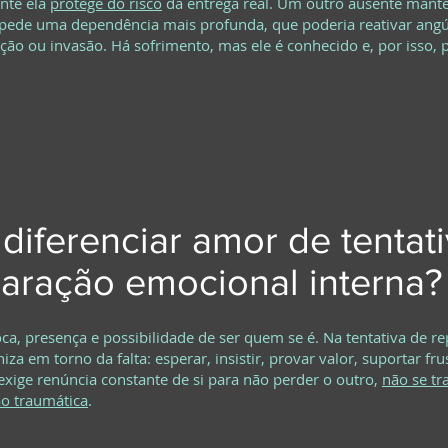
nte ela
protege do risco
da entrega real. Um outro ausente mant
pede uma dependência mais profunda, que poderia reativar angús
ção ou invasão. Há sofrimento, mas ele é conhecido e, por isso,
iferenciar amor de tentat
aração emocional interna?
roca, presença e possibilidade de ser quem se é. Na tentativa de r
iza em torno da falta: esperar, insistir, provar valor, suportar fru
xige renúncia constante de si para não perder o outro,
não se tr
ão traumática
.