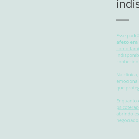
indi
Esse padrã
afeto era
como famil
indisponib
conhecido
Na clínica
emocionalm
que proteg
Enquanto e
psicotera
abrindo es
negociado