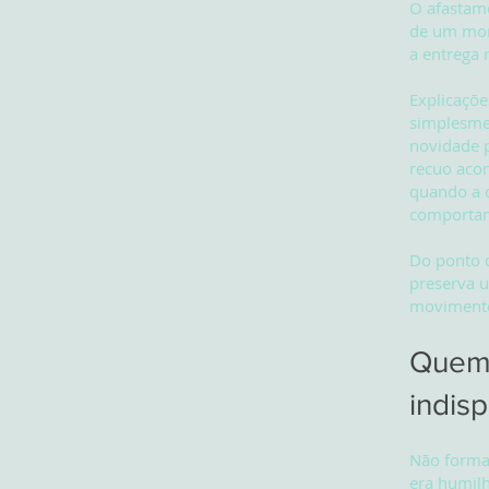
O afastam
de um mom
a entrega 
Explicaçõe
simplesmen
novidade 
recuo aco
quando a d
comportam
Do ponto d
preserva 
movimento 
Quem 
indis
Não forma
era humilh