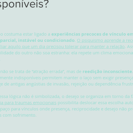
sponíveis?
o costuma estar ligado a
experiências precoces de vínculo e
 parcial, instável ou condicionado
.
O psiquismo aprende a re
iar aquilo que um dia precisou tolerar para manter a relação
. As
ilidade do outro não soa estranha: ela repete um clima emociona
.
, não se trata de “atração errada”, mas de
reedição inconsciente
ente indisponíveis permitem manter o laço sem exigir presença
e de antigas angústias de invasão, rejeição ou dependência frust
ssa lógica não é simbolizada, o desejo se organiza em torno da fa
pia para traumas emocionais
possibilita deslocar essa escolha aut
paço para vínculos onde presença, reciprocidade e desejo não pr
s com sofrimento.