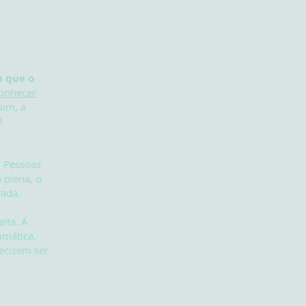
m que o
conhecer
sim, a
l
. Pessoas
 plena, o
rada.
lta. A
omática,
ecisem ser