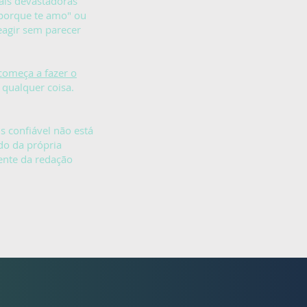
ais devastadoras
o porque te amo" ou
eagir sem parecer
começa a fazer o
 qualquer coisa.
s confiável não está
do da própria
ente da redação