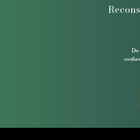
Recons
Do 
confia