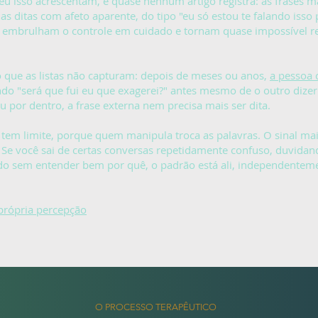
eu isso acrescentam, e quase nenhum artigo registra: as frases m
as ditas com afeto aparente, do tipo "eu só estou te falando iss
e embrulham o controle em cuidado e tornam quase impossível r
o que as listas não capturam: depois de meses ou anos,
a pessoa 
ndo "será que fui eu que exagerei?" antes mesmo de o outro dizer
u por dentro, a frase externa nem precisa mais ser dita.
 tem limite, porque quem manipula troca as palavras. O sinal mai
. Se você sai de certas conversas repetidamente confuso, duvidan
do sem entender bem por quê, o padrão está ali, independentem
própria percepção
O PROCESSO TERAPÊUTICO