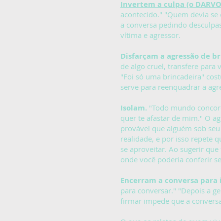
Invertem a culpa (o DARVO
acontecido." "Quem devia se 
a conversa pedindo desculpas.
vítima e agressor.
Disfarçam a agressão de br
de algo cruel, transfere para
"Foi só uma brincadeira" co
serve para reenquadrar a agr
Isolam.
"Todo mundo concorda
quer te afastar de mim." O a
provável que alguém sob seu 
realidade, e por isso repete 
se aproveitar. Ao sugerir que
onde você poderia conferir se
Encerram a conversa para i
para conversar." "Depois a g
firmar impede que a conversa