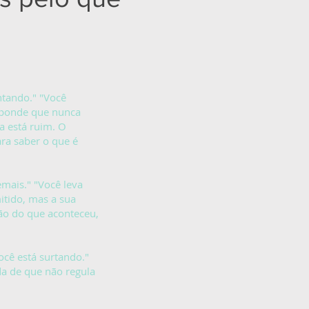
ntando." "Você
esponde que nunca
a está ruim. O
ara saber o que é
emais." "Você leva
itido, mas a sua
ão do que aconteceu,
Você está surtando."
da de que não regula