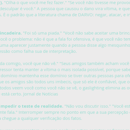
)
.
"Olha o que você me fez fazer." "Se você não tivesse me provoc
desculpar é você." A pessoa que causou o dano vira vítima, e que
 É o padrão que a literatura chama de DARVO: negar, atacar, e in
incadeira.
"Foi só uma piada." "Você não sabe aceitar uma brinc
 você o problema: não é que a fala foi ofensiva, é que você não 
stuma aparecer justamente quando a pessoa disse algo mesquinh
essão como falha sua de interpretação.
 comigo, você que não vê." "Seus amigos também acham você dif
gressor tenta manter a vítima o mais isolada possível, porque sa
domínio mantenha esse domínio se tiver outras pessoas para of
que os amigos são todos uns imbecis, que só ele é confiável, que
 todos veem você como você não se vê, o gaslighting elimina as o
 está certo.
Jornal de Notícias
mpedir o teste de realidade.
"Não vou discutir isso." "Você e
ente fala." Interromper sempre no ponto em que a sua percepção 
 chegue a qualquer verificação dos fatos.