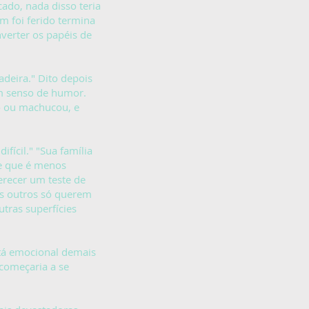
ado, nada disso teria
m foi ferido termina
verter os papéis de
adeira." Dito depois
tem senso de humor.
o ou machucou, e
ícil." "Sua família
be que é menos
erecer um teste de
 os outros só querem
utras superfícies
stá emocional demais
começaria a se