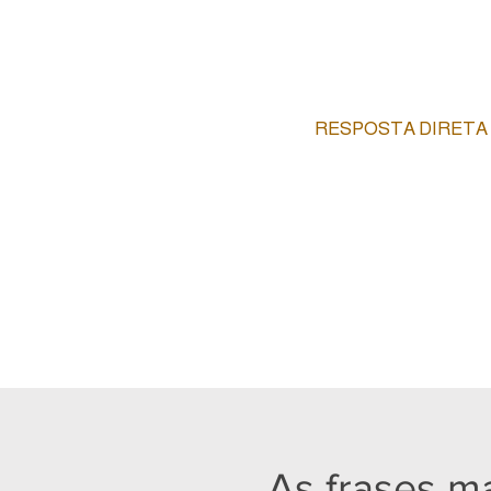
RESPOSTA DIRETA
As frases de gaslightin
reação a esse fato, ou i
quando você para de deco
muda, mas o mecanismo
As frases m