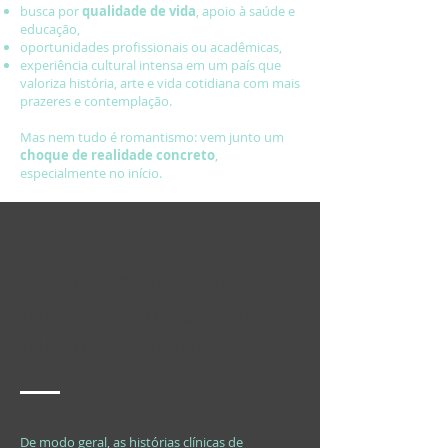
busca por
qualidade de vida
, apoio à saúde e
educação,
oportunidades profissionais ou acadêmicas,
experiência cultural intensa em um país que
valoriza história, arte e vida cotidiana com mais
prazeres e contemplação.
Mas nem tudo é romantismo: vem junto um
choque de realidade concreto
,
especialmente no início.
O que os brasileiros
que moram na França
falam na terapia
De modo geral, as histórias clínicas de