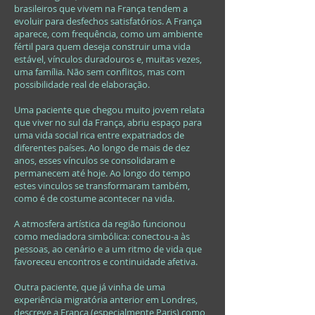
brasileiros que vivem na França tendem a
evoluir para desfechos satisfatórios. A França
aparece, com frequência, como um ambiente
fértil para quem deseja construir uma vida
estável, vínculos duradouros e, muitas vezes,
uma família. Não sem conflitos, mas com
possibilidade real de elaboração.
Uma paciente que chegou muito jovem relata
que viver no sul da França, abriu espaço para
uma vida social rica entre expatriados de
diferentes países. Ao longo de mais de dez
anos, esses vínculos se consolidaram e
permanecem até hoje. Ao longo do tempo
estes vinculos se transformaram também,
como é de costume acontecer na vida.
A atmosfera artística da região funcionou
como mediadora simbólica: conectou-a às
pessoas, ao cenário e a um ritmo de vida que
favoreceu encontros e continuidade afetiva.
Outra paciente, que já vinha de uma
experiência migratória anterior em Londres,
descreve a França (especialmente Paris) como