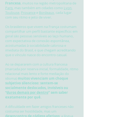
Francesa
, muitos na região metropolitana de
Paris
, mas também em cidades como
Lyon
,
Toulouse
,
Provance
e
Bordeaux
, cada lugar
com seu ritmo e jeito de viver.
Os brasileiros que vivem na França costumam
compartilhar um perfil bastante específico: em
geral são pessoas sensíveis ao laço humano,
com expectativa de conexão espontânea,
acostumadas à sociabilidade calorosa e
imediata do Brasil, e que chegam acreditando
que o vínculo nasce do encontro casual.
Ao se depararem com a cultura francesa
(marcada por reserva inicial, formalidade, ritmo
relacional mais lento e forte mediação do
idioma)
muitos vivenciam um choque
subjetivo silencioso: sentem-se
socialmente deslocados, invisíveis ou
“
duros demais por dentro
” sem saber
exatamente por quê.
A dificuldade em fazer amigos franceses não
costuma ser hostilidade, mas um
desencontro de códigos afetivos
; a língua