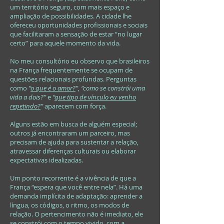
um território seguro, com mais espaço e
ampliação de possibilidades. A cidade lhe
ofereceu oportunidades profissionais e sociais
que facilitaram a sensação de estar “no lugar
certo” para aquele momento da vida.
No meu consultório eu observo que brasileiros
na França frequentemente se ocupam de
questões relacionais profundas. Perguntas
como
“
o que é o amor?
”
,
“como se constrói uma
vida a dois?”
e
“
que tipo de vínculo eu venho
repetindo?
”
aparecem com força.
Alguns estão em busca de alguém especial;
outros já encontraram um parceiro, mas
precisam de ajuda para sustentar a relação,
atravessar diferenças culturais ou elaborar
expectativas idealizadas.
Um ponto recorrente é a vivência de que a
França “espera que você entre nela”. Há uma
demanda implícita de adaptação: aprender a
língua, os códigos, o ritmo, os modos de
relação. O pertencimento não é imediato, ele
se constrói com o tempo vivido, com a