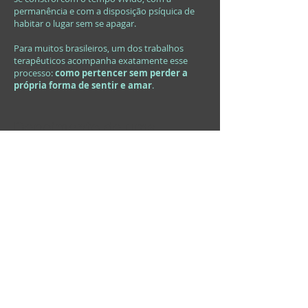
permanência e com a disposição psíquica de
habitar o lugar sem se apagar.
Para muitos brasileiros, um dos trabalhos
terapêuticos acompanha exatamente esse
processo:
como pertencer sem perder a
própria forma de sentir e amar
.
Depoimento de uma
Brasileira que mora na
frança
N. é minha paciente há alguns anos e tem uma
visão da França.
Quando penso na França, não consigo
considerar facilmente um francês como rede
de apoio.Nas situações da vida em que a gente
mais precisa de presença — ter filho, cuidar de
criança, atravessar uma mudança, uma
doença, uma fase difícil — o brasileiro que vive