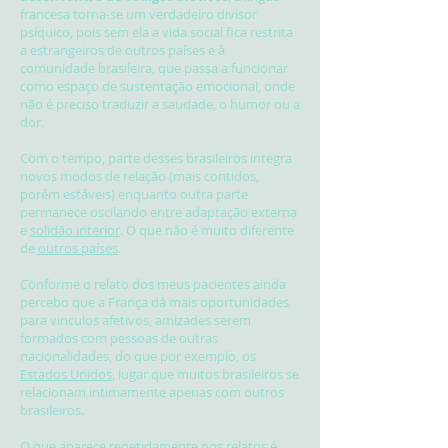
francesa torna-se um verdadeiro divisor
psíquico, pois sem ela a vida social fica restrita
a estrangeiros de outros países e à
comunidade brasileira, que passa a funcionar
como espaço de sustentação emocional, onde
não é preciso traduzir a saudade, o humor ou a
dor.
Com o tempo, parte desses brasileiros integra
novos modos de relação (mais contidos,
porém estáveis) enquanto outra parte
permanece oscilando entre adaptação externa
e
solidão interior
. O que não é muito diferente
de
outros países
.
Conforme o relato dos meus pacientes ainda
percebo que a França dá mais oportunidades
para vinculos afetivos, amizades serem
formados com pessoas de outras
nacionalidades, do que por exemplo, os
Estados Unidos
, lugar que muitos brasileiros se
relacionam intimamente apenas com outros
brasileiros.
O que aparece repetidamente nos relatos é