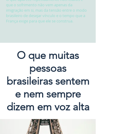
que o sofrimento não vem apenas da
imigração em si, mas da tensão entre o modo
brasileiro de desejar vínculo e o tempo que a
França exige para que ele se construa.
O que muitas
pessoas
brasileiras sentem
e nem sempre
dizem em voz alta