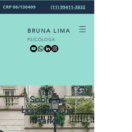
CRP 06/130409
(11) 99411-3832
BRUNA LIMA
PSICÓLOGA
Sobre os
brasileiros na
França