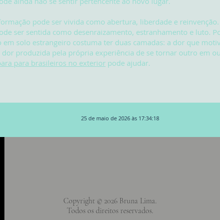
e ainda não se sentir pertencente ao novo lugar.
formação pode ser vivida como abertura, liberdade e reinvenção
de ser sentida como desenraizamento, estranhamento e luto. Por
 em solo estrangeiro costuma ter duas camadas: a dor que moti
a dor produzida pela própria experiência de se tornar outro em ou
para para brasileiros no exterior
pode ajudar.
25 de maio de 2026 às 17:34:18
Copyright © 2026 Bruna Lima.
Todos os direitos reservados.