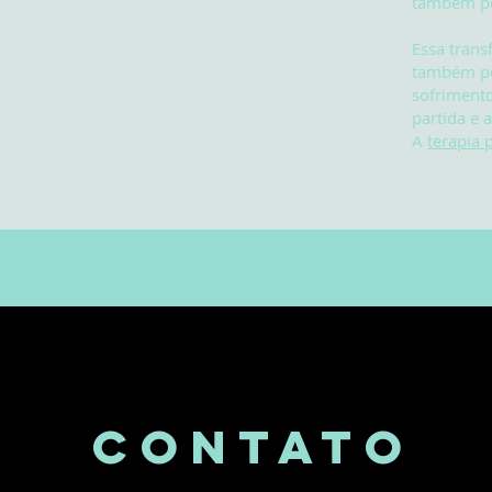
também pod
Essa trans
também po
sofrimento
partida e 
A
terapia 
CONTATo