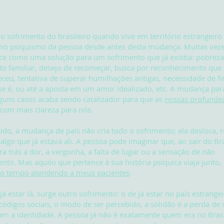
do sofrimento do brasileiro quando vive em território estrangeiro
 no psiquismo da pessoa desde antes desta mudança. Muitas vez
ce como uma solução para um sofrimento que já existia: pobreza
o familiar, desejo de recomeçar, busca por reconhecimento que 
ceu, tentativa de superar humilhações antigas, necessidade de f
e é, ou até a aposta em um amor idealizado, etc. A mudança par
guns casos acaba sendo catalizador para que as
nossas profunde
com mais clareza para nós.
ido, a mudança de país não cria todo o sofrimento; ela desloca, r
 algo que já estava ali. A pessoa pode imaginar que, ao sair do Bra
ra trás a dor, a vergonha, a falta de lugar ou a sensação de não
nto. Mas aquilo que pertence à sua história psíquica viaja junto
do tempo atendendo a meus pacientes
.
já estar lá, surge outro sofrimento: o de já estar no país estrangei
 códigos sociais, o modo de ser percebido, a solidão e a perda de 
m a identidade. A pessoa já não é exatamente quem era no Bras