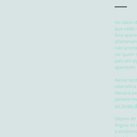
As raízes 
que estão
fora apare
afastament
não aconte
ser quem s
país em al
apareçam 
Nesse sent
intensifica
deixará pa
pertencime
ao longo 
Depois de 
língua, os
transforma