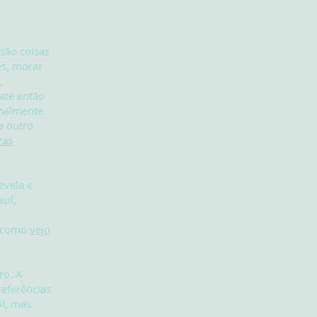
 são coisas
es, morar
,
até então
inalmente
a outro
zas
evela e
sil,
, como
vejo
ro. A
referências
il, mas