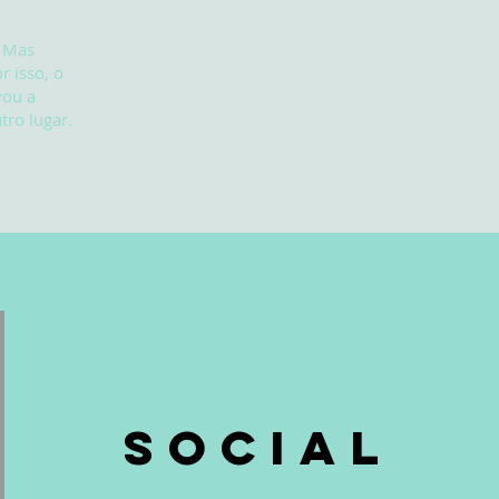
. Mas
 isso, o
vou a
tro lugar.
Social