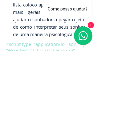
lista coloco apenas interpretações
Como posso ajudar?
mais gerais mas que podem
ajudar o sonhador a pegar o jeito
de como interpretar seus sonhos
1
de uma maneira psicológica.
<script type="application/ld+json"> {
"@context":"https://schema.org",
"@type":"FAQPage",
"@id":"https://www.psicologabrunalima.
com/dicionario-dos-sonhos-
psicologia#faq", "mainEntity":[ {
"@type":"Question",
"@id":"https://www.psicologabrunalima.
com/dicionario-dos-sonhos-
psicologia#faq-rato", "name":"O que
significa sonhar com rato?",
"acceptedAnswer":{ "@type":"Answer",
"text":"Pode indicar tensoes internas,
habitos que drenam energia ou
conteudos ignorados no inconsciente." }
}, { "@type":"Question",