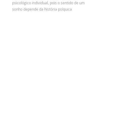
psicológico individual, pois o sentido de um
sonho depende da história psíquica
singular de quem sonha e do contexto
clínico. Sonhos recorrentes, angustiantes
ou perturbadores podem indicar a
necessidade de escuta terapêutica
especializada.
Created date:
11 de dezembro de 2025 às 13:52:12
Last modified:
11 de dezembro de 2025 às 13:52:23
CONTATo