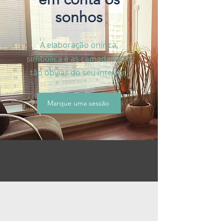
sonhos
A elaboração onírica,
simbólica e as camadad não
tão óbvias do seu interior.
Marque uma sessão