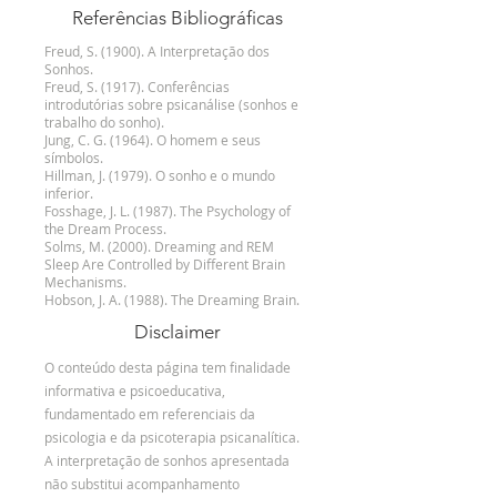
Referências Bibliográficas
Freud, S. (1900). A Interpretação dos
Sonhos.
Freud, S. (1917). Conferências
introdutórias sobre psicanálise (sonhos e
trabalho do sonho).
Jung, C. G. (1964). O homem e seus
símbolos.
Hillman, J. (1979). O sonho e o mundo
inferior.
Fosshage, J. L. (1987). The Psychology of
the Dream Process.
Solms, M. (2000). Dreaming and REM
Sleep Are Controlled by Different Brain
Mechanisms.
Hobson, J. A. (1988). The Dreaming Brain.
Disclaimer
O conteúdo desta página tem finalidade
informativa e psicoeducativa,
fundamentado em referenciais da
psicologia e da psicoterapia psicanalítica.
A interpretação de sonhos apresentada
não substitui acompanhamento