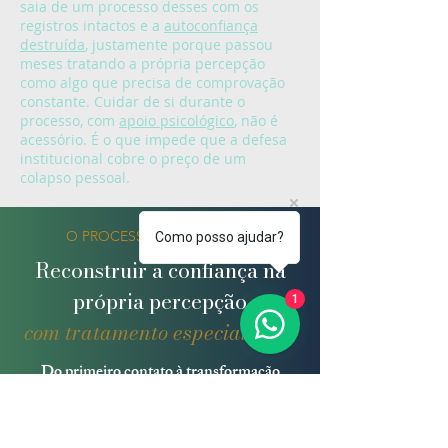
saia de um processo desses com os
registros intactos e a
autoconfiança
destruída
, justamente porque passou
meses tratando a própria percepção
como algo que precisa de comprovação
constante. Cuidar de si durante o
processo, com
apoio psicológico
, não é
acessório. É o que impede que a defesa
institucional cobre o preço de um
colapso pessoal.
O PROCESSO TERAPÊUTICO
Como posso ajudar?
Reconstruir a confiança na
própria percepção
1
com tratamento especializado
Do primeiro contato à transformação
duradoura,
imunidade ao gaslight e
confiança em si mesmo.
Marque sessão