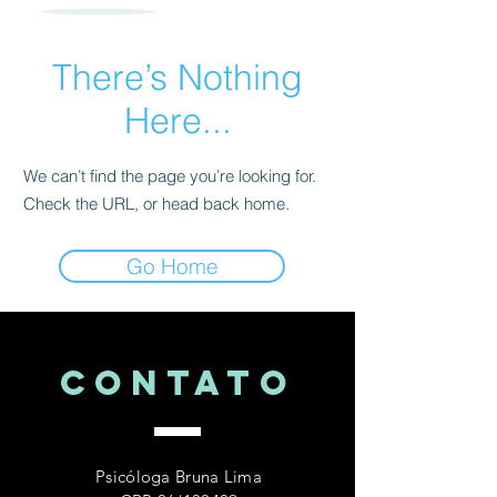
There’s Nothing
Here...
We can’t find the page you’re looking for.
Check the URL, or head back home.
Go Home
CONTATo
Psicóloga Bruna Lima