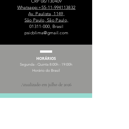
CRP 06/130409
Whatsapp:+55-11-994113832
Av. Paulista, 1149,
São Paulo, São Paulo,
01311-000
, Brasil
psicblima@gmail.com
HORÁRIOS
Segunda - Quinta 8:00h - 19:00h
Horário do Brasil
Atualizado em julho de 2026
Social
Instagram
LinkedIn