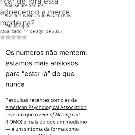
ficar de fora está
Análise dos Sonhos
adoecendo a mente
Brasileiros Morando Fora do País
moderna?
Psicoterapia
Atualizado:
14 de ago. de 2025
Avaliado com NaN de 5 estrelas.
Os números não mentem: 
estamos mais ansiosos 
para “estar lá” do que 
nunca
Pesquisas recentes como as da 
American Psychological Association
, 
revelam que o 
Fear of Missing Out
(FOMO) é mais do que um modismo 
— é um sintoma da forma como 