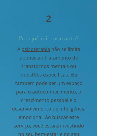
2
Por quê é importante?
A
psicoterapia
não se limita
apenas ao tratamento de
transtornos mentais ou
questões específicas. Ela
também pode ser um espaço
para o autoconhecimento, o
crescimento pessoal e o
desenvolvimento de inteligência
emocional. Ao buscar este
serviço, você estará investindo
no seu bem-estar e no seu