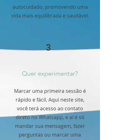
autocuidado, promovendo uma
vida mais equilibrada e saudável.
3
Quer experimentar?
Marcar uma primeira sessão é
rápido e fácil. Aqui neste site,
você terá acesso ao contato
direto no Whatsapp, e aí é só
mandar sua mensagem, fazer
perguntas ou marcar uma