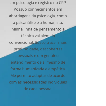
em psicologia e registro no CRP.
Possuo conhecimentos em
abordagens da psicologia, como
a psicanálise e a humanista.
Minha linha de pensamento e
técnica vai além do
convencional. Busco trazer mais
profundidade, descobertas
pessoais e um genuíno
entendimento de si mesmo de
forma humanizada e empática.
Me permito adaptar de acordo
com as necessidades individuais
de cada pessoa.