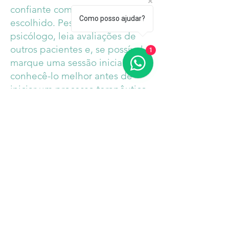
confiante com o profissional
Como posso ajudar?
escolhido. Pesquise sobre o
psicólogo, leia avaliações de
outros pacientes e, se possível,
1
marque uma sessão inicial para
conhecê-lo melhor antes de
iniciar um processo terapêutico
mais longo.
Preciso contar tudo para a
psicoterapeuta?
Durante a sessão, é importante
ser o mais honesto possível com
o psi? Você sempre tem controle
sobre o que compartilhar. Se
houver algo que você não se
sinta confortável em discutir,